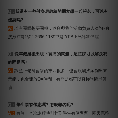
Q：
我還有一些健身房教練的朋友想一起報名，可以有
優惠嗎?
A:
若有團體想要團報，歡迎與我們活動負責人洽詢~直
接撥打電話02-2696-1189或是在FB上私訊我們喔！
Q:
長年健身後出現下背痛的問題，這堂課可以解決我
的問題嗎?
A:
課堂上老師會講的東西很多，也會現場找案例出來
示範，也會開放QA時間，有問題都可以直接詢問老師
唷！
Q：
學生票有優惠嗎? 怎麼報名呢?
A：
有喔，本次課程特別針對學生有優惠票，兩天完整