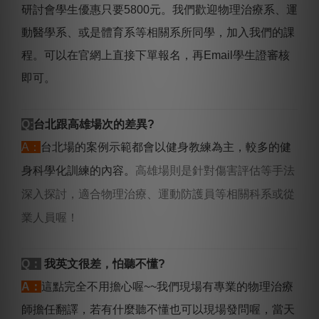
研討會學生優惠只要5800元。我們歡迎物理治療系、運
動醫學系、或是體育系等相關系所同學，加入我們的課
程。可以在官網上直接下單報名，再Em
ail學生證審核
即可。
Q:
台北跟高雄場次的差異?
A：
台北場的案例示範都會以健身教練為主，較多的健
高雄場則是針對傷害評估等手法
身科學化訓練的內容。
深入探討，適合物理治療、運動防護員等相關科系或從
業人員喔！
Q：
我英文很差，怕聽不懂?
A：
這點完全不用擔心喔~~我們現場有專業的物理治療
師擔任翻譯，若有什麼聽不懂也可以現場發問喔，當天