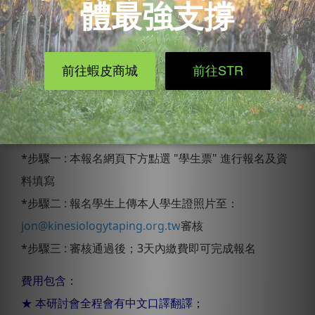
在校學生專屬優惠票！票券購買方式
*步驟一 : 本報名網頁下方點選 "學生票" 進行報名及資
料填寫
*步驟二 : 報名學生上傳本人學生證照片至：
jon@kinesiologytaping.org.tw
審核
*步驟三 : 審核通過後；3天內繳費即可完成報名
費用包含：
★
本研討會全程會有中文口譯翻譯；