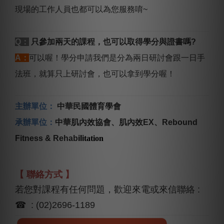
現場的工作人員也都可以為您服務唷~
Q：
只參加兩天的課程，也可以取得學分與證書嗎?
A：
可以喔！學分申請我們是分為兩日研討會跟一日手
法班，就算只上研討會，也可以拿到學分喔！
主辦單位：
中華民國體育學會
承辦單位：
中華肌內效協會、肌內效EX、Rebound
Fitness & Rehab
ili
tation
【 聯絡方式 】
若您對課程有任何問題，歡迎來電或來信聯絡 :
☎ : (02)2696-1189