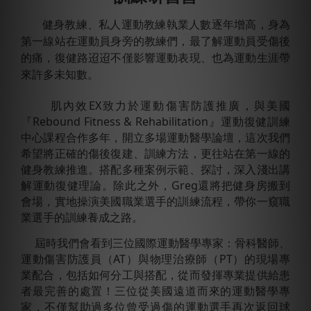
健身教練、私人運動教練執業人數逐年增高，身為
第一線站在運動員身旁的教練們，最了解運動員受傷後
的痛，復健路迢迢不僅影響運動表現、也為運動生涯帶
來許多未知數。
肌內效EX致力於運動傷害防護推廣，與美國
『Rebound Fitness & Rehabilitation』運動復健訓練
中心課程合作多年，開立多場運動醫學論壇，這次我們
希望將正確的傷後復建、訓練方法，更往站在第一線的
健身教練推進。搭配多種案例示範、探討，深入淺出講
解運動復健理論。除此之外，Greg還將把健身房搬到
會場，實地操演美國職業選手的訓練流程，帶你一窺職
業選手的訓練養成之路。
屆時我們會看到三位國際運動醫學專家：骨科醫師、
運動傷害防護員（AT）與物理治療師（PT）的現場專
業配合，包括如何分工與搭配，從而發揮專業提供給患
者最完善的處置！
三位從美國遠道而來的運動醫學專
家，不僅幫助過多位曾受過傷的運動選手再次返回球