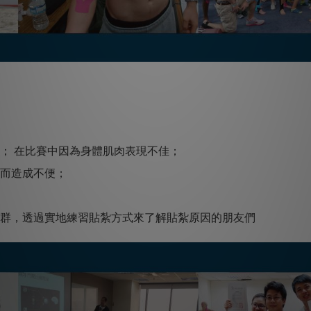
害； 在比賽中因為身體肌肉表現不佳；
痛而造成不便；
肉群，透過實地練習貼紮方式來了解貼紮原因的朋友們