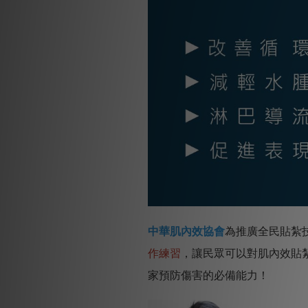
中華肌內效協會
為推廣全民貼紮
作練習
，讓民眾可以對肌內效貼
家預防傷害的必備能力！