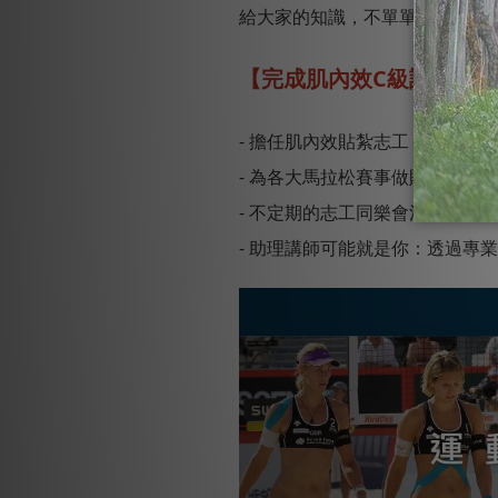
給大家的知識，不單單是在運動
【完成肌內效C級認證的
- 擔任肌內效貼紮志工
- 為各大馬拉松賽事做貼紮服務
- 不定期的志工同樂會活動：協
- 助理講師可能就是你：透過