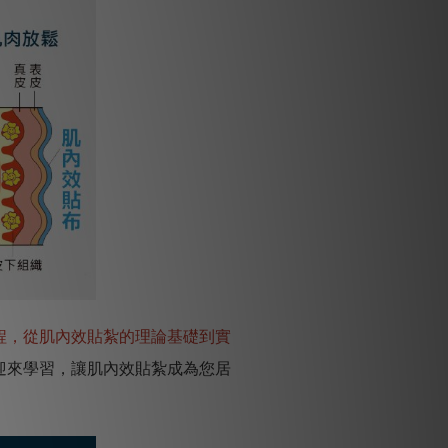
程，從肌內效貼紮的理論基礎到實
迎來學習，讓肌內效貼紮成為您居