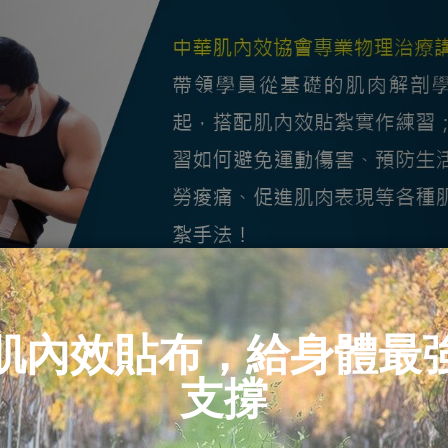
麼？】
內效協會專業講師會從肌肉的解剖學開始講起，搭配肌內效貼紮實
酸痛，更能夠懂得促進運動表現的各種方式。並實地練習貼紮方