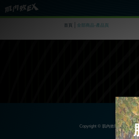
首頁
全部商品-產品頁
買課程
Copyright © 肌內效EX｜祥
Вы можете пройти быстр
Огромный ассортиме
Современное
каз
Для быстрого поп
Если основной ресурс забл
The