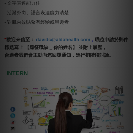
- 文字表達能力佳
- 活潑外向、語言表達能力清楚
- 對肌內效貼紮有經驗或興趣者
*
歡迎來信至：
davidc@aldahealth.com
，
職位申請於郵件
標題寫上 【
應征職缺 _ 你的姓名
】 並附上履歷，
合適者我們會主動向您回覆通知，進行初階段討論。
INTERN