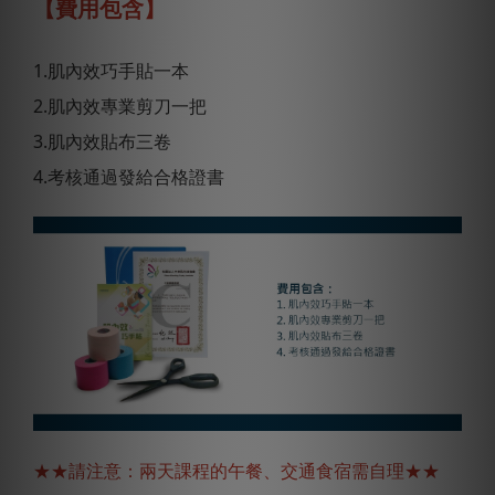
【費用包含】
1.肌內效巧手貼一本
2.肌內效專業剪刀一把
3.肌內效貼布三卷
4.考核通過發給合格證書
★★請注意：兩天課程的午餐、交通食宿需自理★★