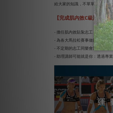
給大家的知識，不單單是在運動
【完成肌內效C級認證的
- 擔任肌內效貼紮志工
- 為各大馬拉松賽事做貼紮服務
- 不定期的志工同樂會活動：協
- 助理講師可能就是你：透過