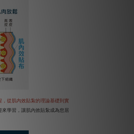
程，從肌內效貼紮的理論基礎到實
迎來學習，讓肌內效貼紮成為您居