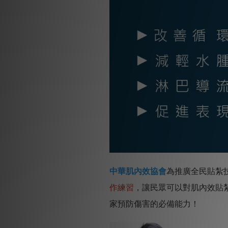
中華肌內效協會
為推廣全民貼紮
作練習
，讓民眾可以對肌內效貼
家預防傷害的必備能力！