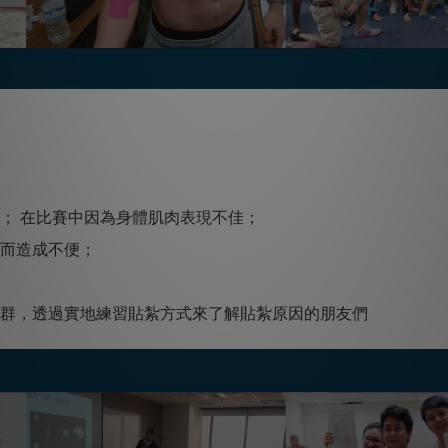
害； 在比賽中因為身體肌肉表現不佳；
痛而造成不便；
肉群，透過實地練習貼紮方式來了解貼紮原因的朋友們