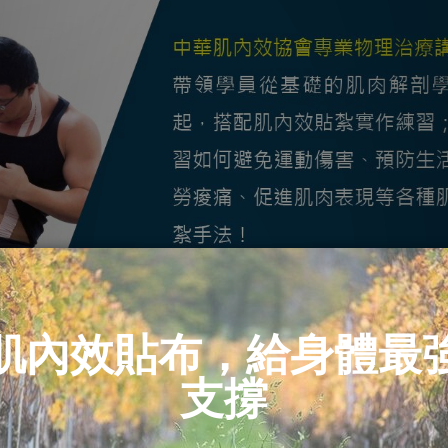
麼？】
內效協會專業講師會從肌肉的解剖學開始講起，搭配肌內效貼紮實
酸痛，更能夠懂得促進運動表現的各種方式。並實地練習貼紮方