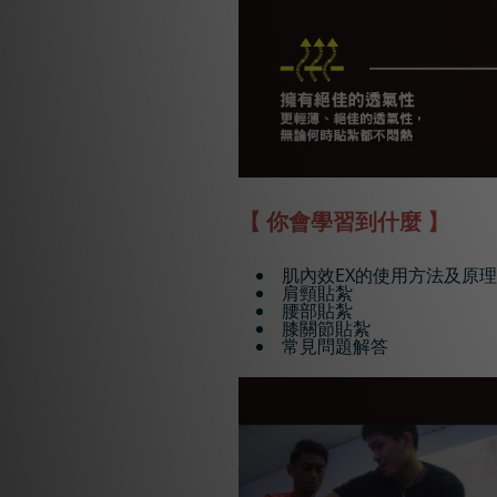
【 你會學習到什麼 】
肌內效EX的使用方法及原理
肩頸貼紮
腰部貼紮
膝關節貼紮
常見問題解答