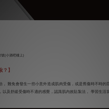
2號(小酒吧樓上)
紮？】
動， 難免會發生一些小意外造成肌肉受傷，或是舊傷時不時的
，以及舒緩受傷時不適的感覺，認識肌內效貼紮法， 學習生活