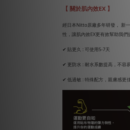
【 關於肌內效EX 】
經日本Nitto原廠多年研發，
性，讓肌內效EX更有效幫助我們
✔ 貼更久 : 可使用5-7天
✔ 更防水 : 耐水系數提高，不
✔ 低過敏 : 特殊配方，親膚感更