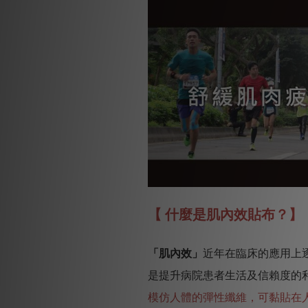
【 什麼是肌內效貼布？】
「肌內效」
近年在臨床的應用上
是提升病院患者生活及信賴度的
模仿人體的彈性纖維，可黏貼在