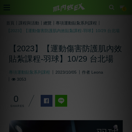
cart
0
首頁
課程與活動
總覽
專項運動貼紮系列課程
【2023】【運動傷害防護肌內效貼紮課程-羽球】10/29 台北場
【2023】【運動傷害防護肌內效
貼紮課程-羽球】10/29 台北場
專項運動貼紮系列課程
2023/10/05
作者
Leona
3053
0