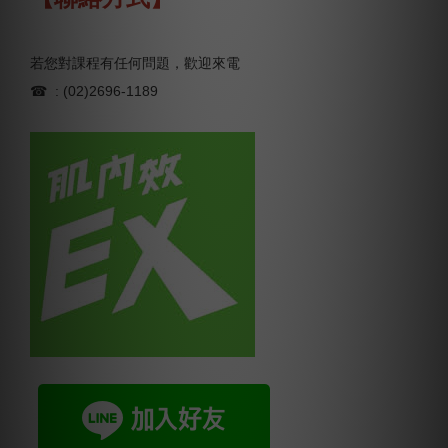
若您對課程有任何問題，歡迎來電
☎ : (02)2696-1189