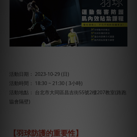
活動日期： 2023-10-29 (日)
活動時間： 18:30 ~ 21:30 ( 3小時)
活動地點： 台北市大同區昌吉街55號2樓207教室(路跑
協會隔壁)
【羽球防護的重要性】