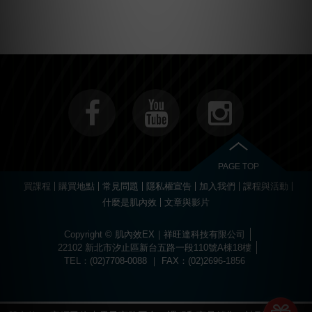
PAGE TOP
買課程
購買地點
常見問題
隱私權宣告
加入我們
課程與活動
什麼是肌內效
文章與影片
Copyright © 肌內效EX｜祥旺達科技有限公司
22102 新北市汐止區新台五路一段110號A棟18樓
TEL：(02)7708-0088 ｜ FAX：(02)2696-1856
Choose
Online Pharmacy without prescription
today.
The best drugs for sports at
https://worldhgh.best/
. Choose what you like.
Вы можете пройти быструю регистрацию и забрать свой приветственный
Огромный ассортимент сертифицированных слотов и настольных игр
1xbet türkiye
kullanıcılarına özel bonuslar ve promosyonlar sunar.
Современное
казино водка
предлагает лицензионные игровые автоматы
Для быстрого пополнения баланса и моментального вывода средств
Если основной ресурс заблокирован, актуальное
водка казино зеркало
Играй в
вавада
и получай бонусы за каждый спин прямо сейчас!
The
бонус, посетив
водка казино официальный сайт
.
ждет каждого пользователя в
казино водка
.
с высоким уровнем отдачи средств.
используйте личный кабинет в
vodka bet
.
поможет быстро восстановить доступ к личному кабинету.
popular
game