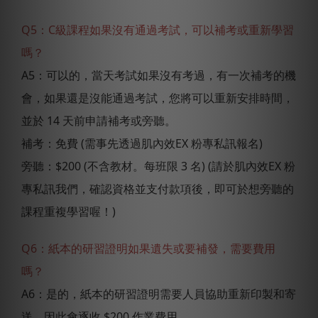
Q5：C級課程如果沒有通過考試，可以補考或重新學習
嗎？
A5：可以的，當天考試如果沒有考過，有一次補考的機
會，如果還是沒能通過考試，您將可以重新安排時間，
並於 14 天前申請補考或旁聽。
補考：免費 (需事先透過肌內效EX 粉專私訊報名)
旁聽：$200 (不含教材。每班限 3 名) (請於肌內效EX 粉
專私訊我們，確認資格並支付款項後，即可於想旁聽的
課程重複學習喔！)
Q6：紙本的研習證明如果遺失或要補發，需要費用
嗎？
A6：是的，紙本的研習證明需要人員協助重新印製和寄
送，因此會逐收 $200 作業費用。