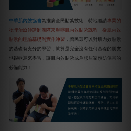
中華肌內效協會
為推廣全民貼紮技術，特地邀請
專業的
物理治療師講師團隊來舉辦肌內效貼紮課程，從肌內效
貼紮的理論基礎到實作練習
，讓民眾可以對肌內效貼紮
的基礎有充分的學習，就算是完全沒有任何基礎的朋友
也很歡迎來學習，讓肌內效貼紮成為您居家預防傷害的
必備能力！