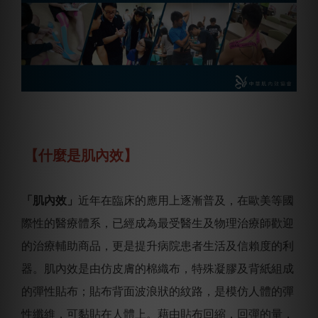
【什麼是肌內效】
「肌內效」
近年在臨床的應用上逐漸普及，在歐美等國
際性的醫療體系，已經成為最受醫生及物理治療師歡迎
的治療輔助商品，更是提升病院患者生活及信賴度的利
器。肌內效是由仿皮膚的棉織布，特殊凝膠及背紙組成
的彈性貼布；貼布背面波浪狀的紋路，是模仿人體的彈
性纖維，可黏貼在人體上。藉由貼布回縮，回彈的量，