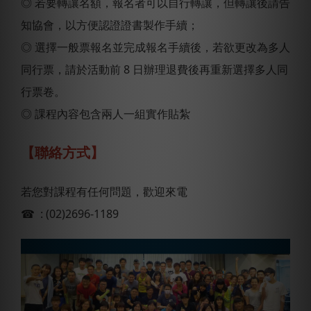
◎ 若要轉讓名額，報名者可以自行轉讓，但轉讓後請告
知協會，以方便認證證書製作手續；
◎ 選擇一般票報名並完成報名手續後，若欲更改為多人
同行票，請於活動前 8 日辦理退費後再重新選擇多人同
行票卷。
◎ 課程內容包含兩人一組實作貼紮
【聯絡方式】
若您對課程有任何問題，歡迎來電
☎ : (02)2696-1189