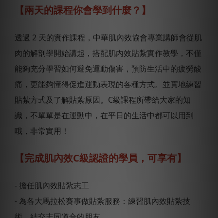
【兩天的課程你會學到什麼？】
透過 2 天的實作課程，中華肌內效協會專業講師會從肌
肉的解剖學開始講起，搭配肌內效貼紮實作教學，不僅
能夠充分學習如何避免運動傷害，預防生活中的疲勞酸
痛，更能夠懂得促進運動表現的各種方式。並實地練習
貼紮方式及了解貼紮原因。C級課程所帶給大家的知
識，不單單是在運動中，在平日的生活中都可以用到
哦，非常實用！
【完成肌內效C級認證的學員，可享有】
- 擔任肌內效貼紮志工
- 為各大馬拉松賽事做貼紮服務：練習肌內效貼紮技
術，結交志同道合的朋友