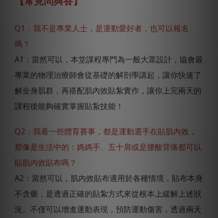
【常見問與答】
Q1：我不是專業人士，是運動愛好者，也可以報名
嗎？
A1：當然可以，本堂課程專門為一般大眾設計，協會最
專業的物理治療師會從基礎的解剖學講起，讓你快速了
解全身肌群，再搭配肌內效貼紮實作，讓你上完兩天的
課程後能夠確實掌握貼紮技能！
Q2：我看一些體育賽事，都是運動選手在貼肌內效，
那像是生活中的：媽媽手、五十肩或是腰酸背痛都可以
貼肌內效貼布嗎？
A2：當然可以，肌內效貼布適用於各種情境，貼布本身
不含藥，是透過正確的貼紮方式來從根本上緩解上述狀
況。不僅可以增進運動表現，預防運動傷害，透過兩天