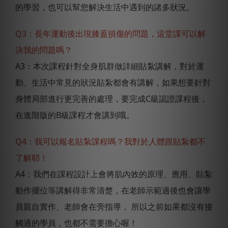
的學習，也可以幫您解決生活中遇到的諸多狀況。
Q3：長年運動後出現膝蓋損傷的問題，這堂課可以解
決我的問題嗎？
A3：本次課程針對全身肌群做詳細貼紮講解，對於運
動、生活中常見的狀況貼紮都會有講解，如果想要針對
身體局部進行更完善的處理，要完成C級認證課程後，
在進階版的B級課程才會講到哦。
Q4：我可以報名貼紮課程嗎？我對於人體跟貼紮都不
了解耶！
A4：我們在課程設計上會將肌內效的原理、應用、貼紮
動作擺位等講解得非常清楚，在老師示範過後也會讓學
員親自實作、老師會在旁指導， 所以之前如果都沒有接
觸過的學員，也都不需要擔心喔！