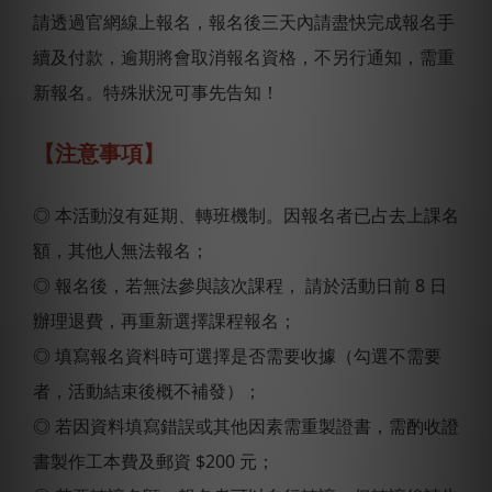
請透過官網線上報名，報名後三天內請盡快完成報名手
續及付款，逾期將會取消報名資格，不另行通知，需重
新報名。特殊狀況可事先告知！
【注意事項】
◎ 本活動沒有延期、轉班機制。因報名者已占去上課名
額，其他人無法報名；
◎ 報名後，若無法參與該次課程， 請於活動日前 8 日
辦理退費，再重新選擇課程報名；
◎ 填寫報名資料時可選擇是否需要收據（勾選不需要
者，活動結束後概不補發）；
◎ 若因資料填寫錯誤或其他因素需重製證書，需酌收證
書製作工本費及郵資 $200 元；