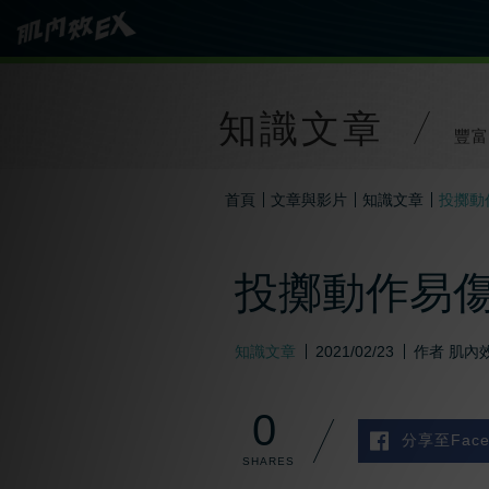
知識文章
豐富
首頁
文章與影片
知識文章
投擲動
投擲動作易傷
知識文章
2021/02/23
作者
肌內效
0
分享至Face