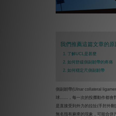
我們推薦這篇文章的原因
1. 了解UCL是甚麼
2. 如何舒緩
側副韌帶的疼痛
2. 如何穩定尺側
副韌帶
側副韌帶(Ulnar collater
球……，每一次的投擲動作都會
是直接受到外力的拉扯(手肘外
無名指有麻痺的現象，可能合併