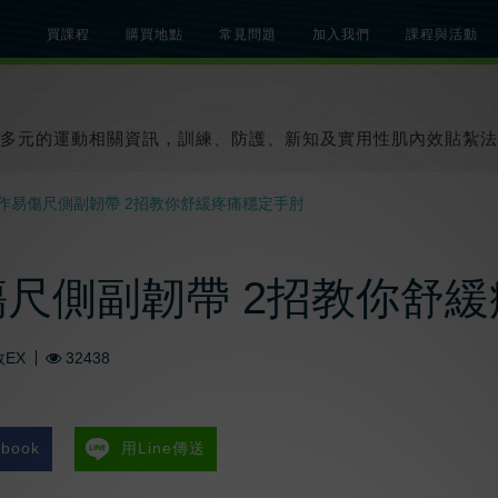
買課程
購買地點
常見問題
加入我們
課程與活動
總覽
關於肌內效課程
關於肌內效活動
知識文章
貼紮教學影片
多元的運動相關資訊，訓練、防護、新知及實用性肌內效貼紮法
作易傷尺側副韌帶 2招教你舒緩疼痛穩定手肘
尺側副韌帶 2招教你舒
EX
32438
book
用Line傳送