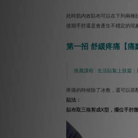
此時肌內效貼布可以在下列兩種
後期手肘還是會產生不穩定的現
第一招 舒緩疼痛【痛
推薦課程 : 生活貼紮上肢篇
疼痛的時候除了冰敷，還可以搭
貼法：
貼布取三格剪成X型，擺位手肘