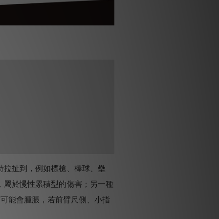
做投擲動作時拉扯到，例如標槍、棒球、壘
，屬於慢性累積型的傷害；另一種
有可能會腫脹，若前臂尺側、小指