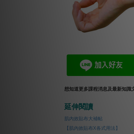
想知道更多課程消息及最新知識文
延伸閱讀
肌內效貼布大補帖
【肌內效貼布X各式用法】