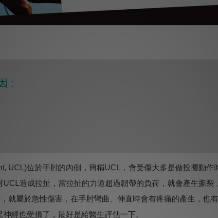
 :
al ligament, UCL)位於手肘的內側，簡稱UCL，會受傷大多是
對UCL造成拉扯，當拉扯的力道超過韌帶的負荷，就會產生撕裂
翻)，就屬於急性傷害，在手肘彎曲、伸直時會有疼痛的產生，也
尺神經也受損了，最好是給醫生評估一下。