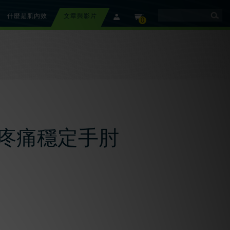
什麼是肌內效
文章與影片
member
cart
0
緩疼痛穩定手肘