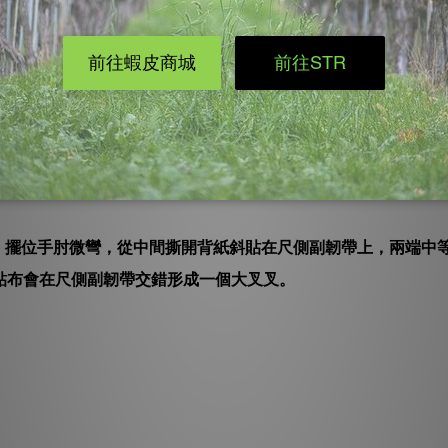
持尺側副韌帶】
能會下降，也比較容易受到二次的傷害，此時可以利用貼布協助
條I型，擺位手肘微彎，從中間撕開背紙斜貼在尺側副韌帶上，兩端中
貼布會在尺側副韌帶交錯形成一個大叉叉。