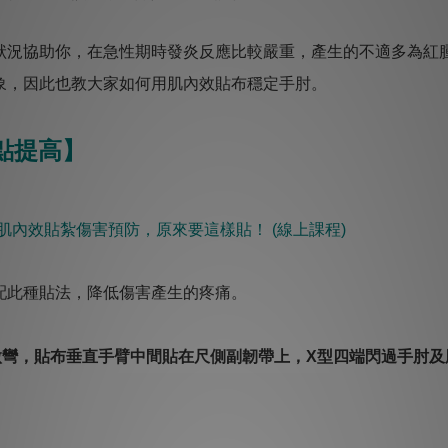
狀況協助你，在急性期時發炎反應比較嚴重，產生的不適多為紅
象，因此也教大家如何用肌內效貼布穩定手肘。
點提高】
：肌內效貼紮傷害預防，原來要這樣貼！ (線上課程)
配此種貼法，降低傷害產生的疼痛。
微彎，貼布垂直手臂中間貼在尺側副韌帶上，X型四端閃過手肘及