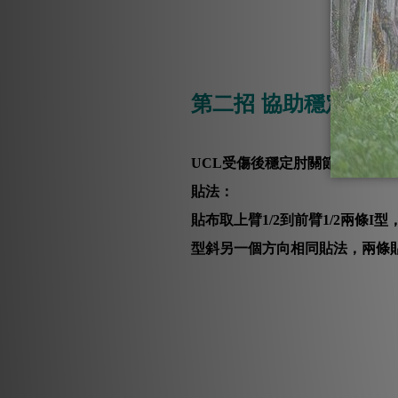
第二招 協助穩定【支
UCL受傷後穩定肘關節的能力可
貼法：
貼布取上臂1/2到前臂1/2兩
型斜另一個方向相同貼法，兩條