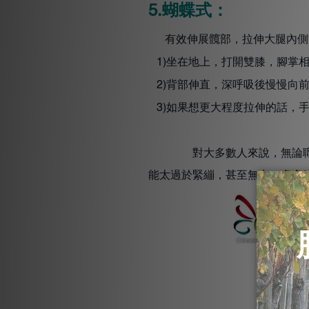
蝴蝶式：
5.
有效伸展髖部，拉伸大腿內側
坐在地上，打開雙膝，腳掌
1)
背部伸直，深呼吸後慢慢向
2)
如果想更大程度拉伸的話，
3)
對大多數人來說，無論職業是
能太過於緊繃，甚至無力，多多