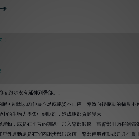
 :
繫
跑者跑步沒有延伸到臀部。」
的腿可能因肌肉伸展不足或跑姿不正確，導致向後擺動的幅度不
程中的生物力學集中到腿部，造成腿部負擔變大。
展運動，或是在平常的訓練中加入臀部鍛鍊。當臀部肌肉得到鍛
在戶外運動還是在室內跑步機鍛煉前，臀部伸展運動都是具有實