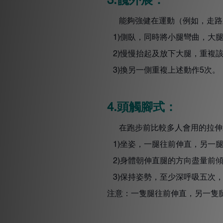
髖外展：
3.
能夠強健在運動（例如，走路
側臥，同時將小腿彎曲，大
1)
慢慢抬起及放下大腿，重複
2)
換另一側重複上述動作
次。
3)
5
頭觸腳式：
4.
在跑步前比較多人會用的拉伸
坐姿，一腿往前伸直，另一
1)
身體朝伸直腿的方向盡量前
2)
保持姿勢，至少深呼吸五次
3)
注意：一隻腿往前伸直，另一隻