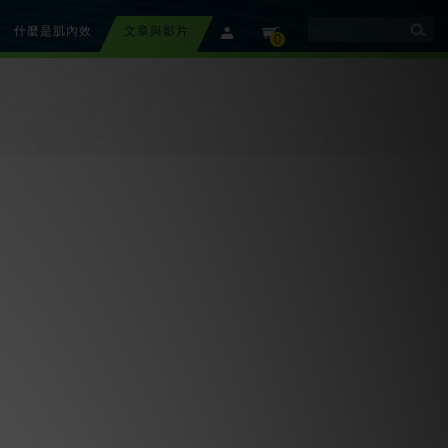
什麼是肌內效
文章與影片
member
cart
0