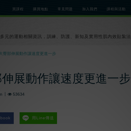
買課程
購買地點
常見問題
加入我們
課程與活動
總覽
關於肌內效課程
關於肌內效活動
知識文章
貼紮教學影片
多元的運動相關資訊，訓練、防護、新知及實用性肌內效貼紮法
大臀部伸展動作讓速度更進一步
部伸展動作讓速度更進一步
An
53634
book
用Line傳送