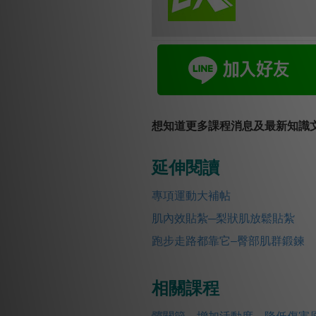
想知道更多課程消息及最新知識文
延伸閱讀
專項運動大補帖
肌內效貼紮─梨狀肌放鬆貼紮
跑步走路都靠它–臀部肌群鍛鍊
相關課程