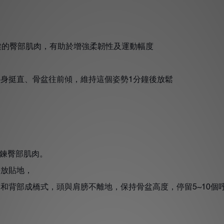
的臀部肌肉，有助於增強柔韌性及運動幅度
半身挺直、骨盆往前傾，維持這個姿勢
分鐘後放鬆
1
鍊臀部肌肉。
平放貼地，
部和背部成橋式，頭與肩膀不離地，保持骨盆高度，停留
個
5~10