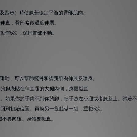
及跑步）時使膝蓋穩定平衡的臀部肌肉。
腿伸直，臀部略微過度伸展。
該動作
次，保持臀部不動。
5
運動，可以幫助髖骨和後腿肌肉伸展及暖身。
腿的腳底貼在伸直腿的大腿內側，身體挺直
傾。如果你的手夠不到你的腳，把手放在小腿或者膝蓋上。
，回到初始位置。再換另一隻腿做一組，重複
次。
5
腿不要向後。身體要挺直。