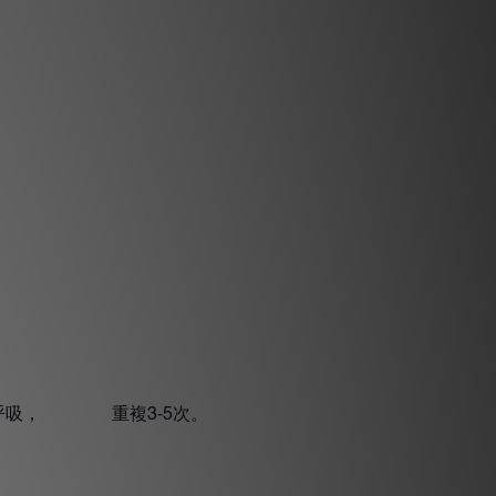
呼吸， 重複
次。
3-5