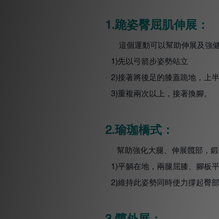
跪姿臀屈肌伸展：
1.
這個運動可以幫助伸展及強健
先以弓箭步姿勢站立
1)
接著將後足的膝蓋跪地，上
2)
重複兩次以上，接著換腳。
3)
瑜珈橋式：
2.
幫助強化大腿、伸展髖部，鍛
平躺在地，兩腿屈膝、腳板
1)
維持此姿勢同時使力撐起臀
2)