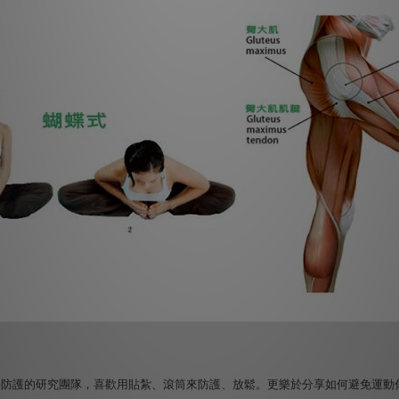
害防護的研究團隊，喜歡用貼紮、滾筒來防護、放鬆。更樂於分享如何避免運動