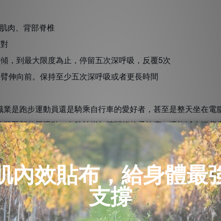
肌肉、背部脊椎
相對
前傾，到最大限度為止，停留五次深呼吸，反覆
次
5
手臂伸向前。保持至少五次深呼吸或者更長時間
跑步運動員還是騎乘自行車的愛好者，甚至是整天坐在電腦
練習臀部伸展運動，有助於增加髖關節的柔軟度，還能減少腰背