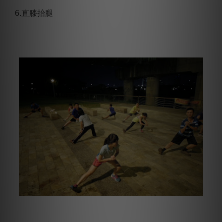
6.直膝抬腿