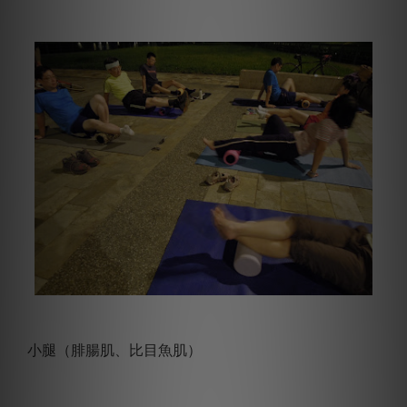
小腿（腓腸肌、比目魚肌）