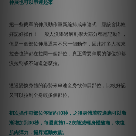
伸展也可以串連起來
把一些簡單的伸展動作重新編排成串連式，應該會比較
好記好操作！
一般人沒學過解剖學大部分都是記動作，
但是一個部位伸展通常不只一個動作，因此許多人拉來
拉去也許都在拉同一個部位，真正需要伸展的部位卻都
沒拉到或不知道怎麼拉。
透過變換身體的姿勢來串連全身欲伸展部位，比較好記
又可以拉到全身較多個部位。
初次操作每部位停留約10秒，之後身體若較適應可以漸
漸增加到30秒，每週實施1~2次能減輕身體酸痛，恢復
肌肉彈力，提昇運動效能。