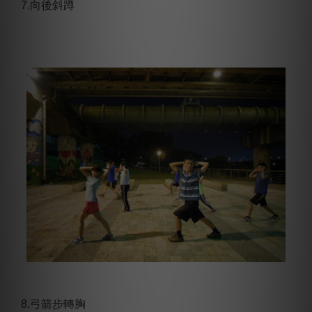
7.向後斜蹲
8.弓箭步轉胸