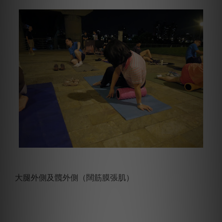
大腿外側及髖外側（闊筋膜張肌）