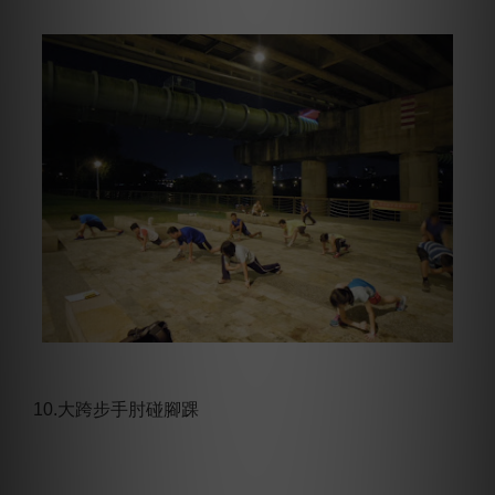
10.大跨步手肘碰腳踝