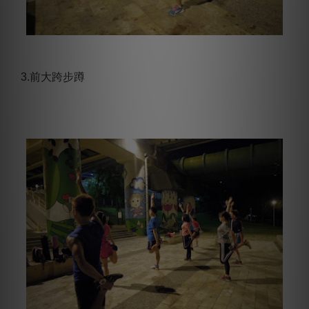
3.前大跨步蹲