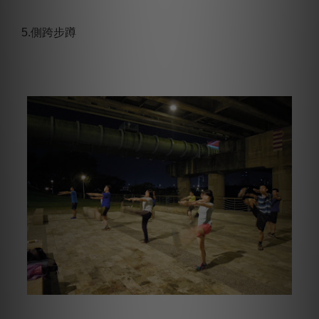
5.側跨步蹲