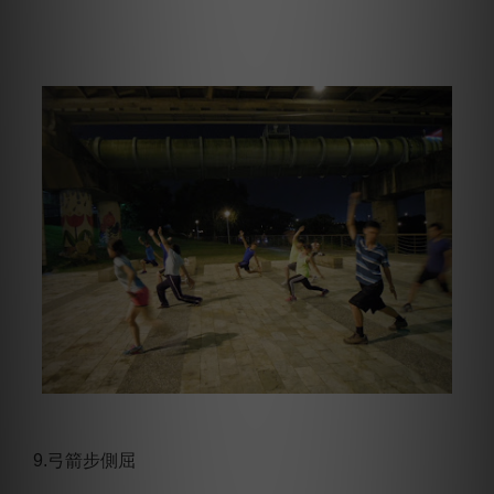
9.弓箭步側屈