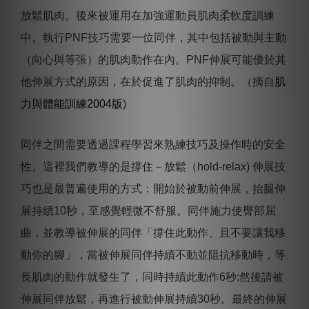
放鬆肌肉。後來被運用在加強運動員肌肉柔軟度訓練
中。執行PNF技巧需要一位同伴，其中包括被動與主動
（向心與等張）的肌肉動作在內。PNF伸展可能優於其
他伸展方式的原因，在於促進了肌肉的抑制。（摘自
肌
力與體能訓練2004版
)
同伴之間需要透過課程學習來熟練技巧及操作時的安全
性。這裡我們教導的是撐住－放鬆（hold-relax) 伸展技
巧也是最普遍使用的方式：開始於被動前伸展，抬腿伸
展持續10秒，至感覺輕微不舒服。同伴施力使臀部屈
曲，並教導被伸展的同伴「撐住此動作、且不要讓我移
動你的腳」，當被伸展同伴持續不動並阻抗移動時，等
長肌肉的動作就發生了，同時持續此動作6秒;然後請被
伸展同伴放鬆，再進行被動伸展持續30秒。最終的伸展