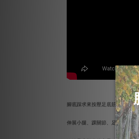
腳底踩求來按壓足底筋膜：最方
伸展小腿、踝關節、足部周邊肌