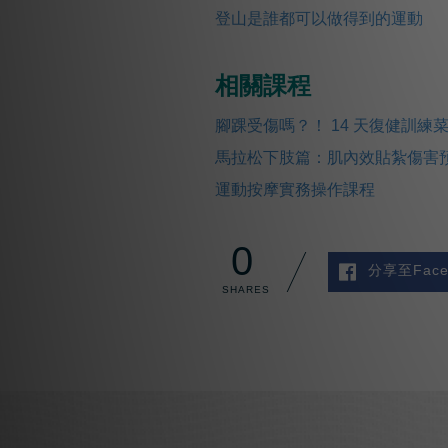
登山是誰都可以做得到的運動
相關課程
腳踝受傷嗎？！ 14 天復健訓練
馬拉松下肢篇：肌內效貼紮傷害
運動按摩實務操作課程
0
分享至Face