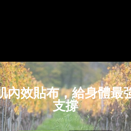
便的方式之一，就是平時用滾筒或球按壓腳底，前後及左右來回
肉