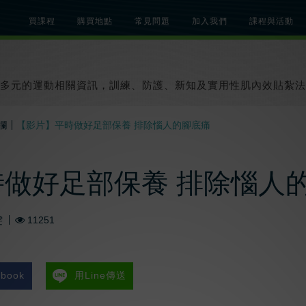
買課程
購買地點
常見問題
加入我們
課程與活動
總覽
關於肌內效課程
關於肌內效活動
知識文章
貼紮教學影片
多元的運動相關資訊，訓練、防護、新知及實用性肌內效貼紮法
欄
【影片】平時做好足部保養 排除惱人的腳底痛
做好足部保養 排除惱人
雯
11251
book
用Line傳送