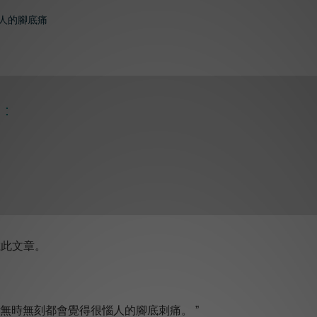
:
載此文章。
“無時無刻都會覺得很惱人的腳底刺痛。 ”