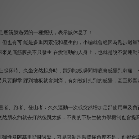
是足底筋膜過勞的一種癥狀，表示該休息了！
，但也有可 能是多重因素混和產生的，小編就曾經因為跑步過量
原來足底筋膜炎不只發生 在愛運動的人身上，也就是說不愛運動
早上起床時、久坐突然起身時，踩到地板瞬間腳底會感覺到刺痛，
時只要腳掌 踩到地板就會刺痛，有如被針扎到的感覺，甚至影響
重者、跑者、登山者﹔
久久運動一次或突然增加足部使用率及負
突然朋友約就去打然後跳太多﹔
不良的下肢生物力學機制也會提
無彈性及阿基里斯腱過緊，容易限制足踝背屈角度不足，也都會