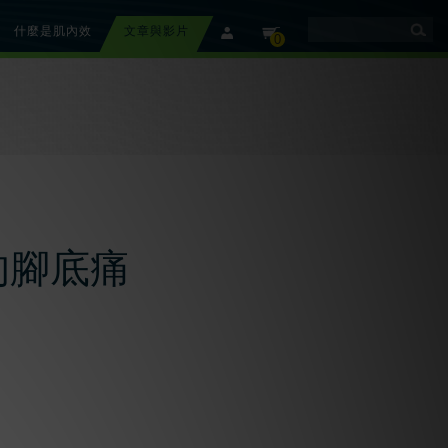
什麼是肌內效
文章與影片
member
cart
0
的腳底痛