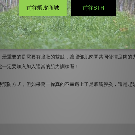
趾夾球運動及足弓運動，都是訓練足底肌肉力量很好的方式，同
炎的朋友，我們會發現這些族群的足背彎曲角度，腳踝內翻外翻角
踝良好的活動度也能讓足部更健康。
，最重要的是需要有強壯的雙腿，讓腿部肌肉間共同發揮足夠的
此一定要加入加入適當的肌力訓練喔！
時預防方式，但如果萬一你真的不幸遇上了足底筋膜炎，還是趕