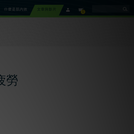
什麼是肌內效
文章與影片
member
cart
0
疲勞