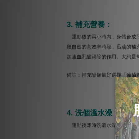
3. 補充營養：
運動後的兩小時內，身體合成肝
段自然的高效率時段，迅速的補
加速血乳酸消除的作用。大約是
備註：補充醣類最好選擇「葡萄
4. 洗個溫水澡：
運動後即時洗溫水澡消除疲勞效