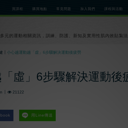
買課程
購買地點
常見問題
加入我們
課程與活動
總覽
關於肌內效課程
關於肌內效活動
知識文章
貼紮教學影片
多元的運動相關資訊，訓練、防護、新知及實用性肌內效貼紮法
健
小心越運動越「虛」6步驟解決運動後疲勞
越「虛」6步驟解決運動後
An
21122
book
用Line傳送