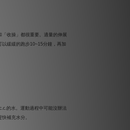
和「收操」都很重要。適量的伸展
緩緩的跑步10~15分鐘，再加
c.c.的水。運動過程中可能沒辦法
趕快補充水分。