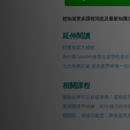
想知道更多課程消息及最新知識文
延伸閱讀
紓壓放鬆大補帖
為什麼Ginobili會發生疲勞性骨
七大熱敷好處 發炎疲勞疼痛一次
相關課程
運動按摩可以舒緩痠痛！還能提升
美國團隊帶你練，60分鐘治好你
髖關節，增加活動度，降低傷害原