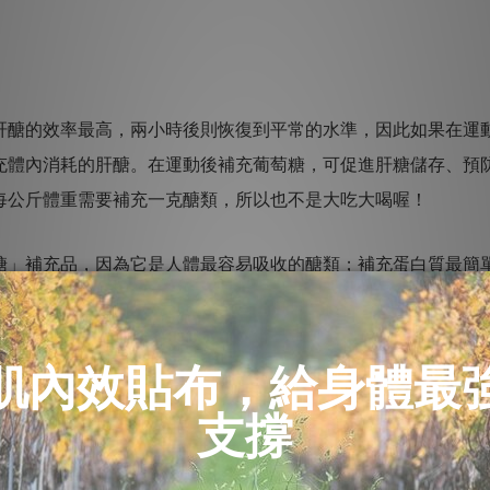
醣的效率最高，兩小時後則恢復到平常的水準，因此如果在運
充體內消耗的肝醣。在運動後補充葡萄糖，可促進肝糖儲存、預
每公斤體重需要補充一克醣類，所以也不是大吃大喝喔！
糖」補充品，因為它是人體最容易吸收的醣類；補充蛋白質最簡
果極佳。由於水的溫熱作用，可以改善血液循環，加速代謝廢