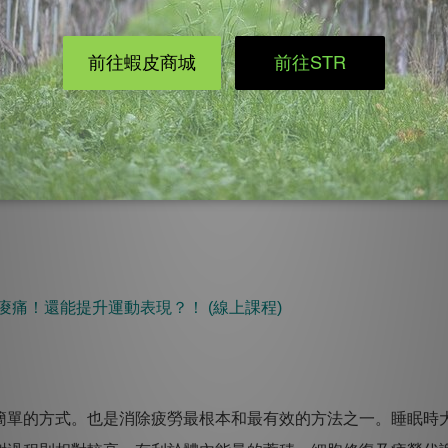
疲倦，是由於運動時產生的新陳代謝廢棄物乳酸、毒素，沉澱
可使身體肌肉放鬆，對於運動後的血液循環促進，淋淋巴系統的排
痠痛！還能提升運動表現？！ ​(線上課程)
單的方式。也是消除疲勞最根本和最有效的方法之一。睡眠時