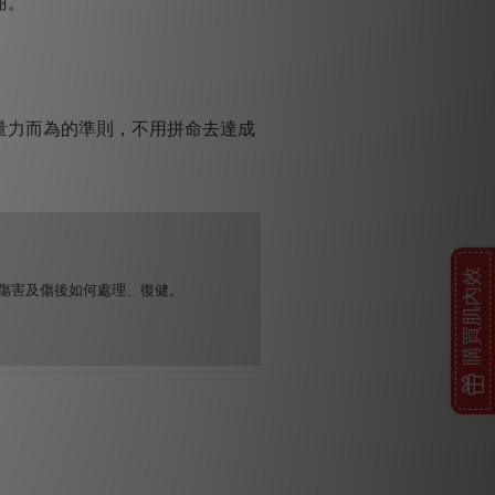
謝。
量力而為的準則，不用拼命去達成
購買肌內效
傷害及傷後如何處理、復健。