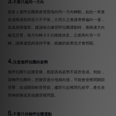
3.
不要只搖同一方向
很多人搖呼拉圈都會習慣地向同一方向轉動，如此一來會
造成兩邊肌肉張力不平衡，久而久之會讓脊椎偏向一邊，
造成身體傷害。建議每次練習呼拉圈運動時，應兩邊方向
輪流交替，每方向轉
分鐘後休息，之後再向另一方
2-3
轉，讓兩邊肌肉保持平衡，鍛鍊的效果也才會明顯。
4.
注意搖呼拉圈的姿勢
搖呼拉圈引起腰背痛，都是因為姿勢不當所造成。例如，
當轉呼拉圈時，把腰背過分地拗向後，可能會使椎間關節
受壓，造成關節軟骨勞損，繼而引起椎間孔收窄，產生坐
骨神經痛或其他腰背痛問題。
5.
不要只仰賴呼拉圈運動