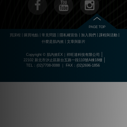
PAGE TOP
買課程
購買地點
常見問題
隱私權宣告
加入我們
課程與活動
什麼是肌內效
文章與影片
Copyright © 肌內效EX｜祥旺達科技有限公司
22102 新北市汐止區新台五路一段110號A棟18樓
TEL：(02)7708-0088 ｜ FAX：(02)2696-1856
Choose
Online Pharmacy without prescription
today.
The best drugs for sports at
https://worldhgh.best/
. Choose what you like.
Вы можете пройти быструю регистрацию и забрать свой приветственный
Огромный ассортимент сертифицированных слотов и настольных игр
1xbet türkiye
kullanıcılarına özel bonuslar ve promosyonlar sunar.
Современное
казино водка
предлагает лицензионные игровые автоматы
Для быстрого пополнения баланса и моментального вывода средств
Если основной ресурс заблокирован, актуальное
водка казино зеркало
Играй в
вавада
и получай бонусы за каждый спин прямо сейчас!
The
бонус, посетив
водка казино официальный сайт
.
ждет каждого пользователя в
казино водка
.
с высоким уровнем отдачи средств.
используйте личный кабинет в
vodka bet
.
поможет быстро восстановить доступ к личному кабинету.
popular
game
aviator
offers
a
dynamic
experience
where
timing