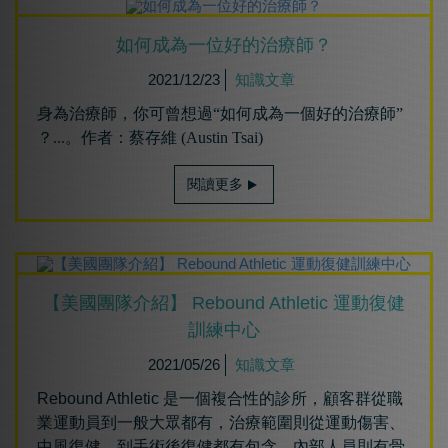
如何成為⼀位好的治療師？
2021/12/23
知識文章
身為治療師，你可曾想過“如何成為一個好的治療師”
？...。作者：蔡存維 (Austin Tsai)
閱讀更多
【美國團隊介紹】 Rebound Athletic 運動復健
訓練中心
2021/05/26
知識文章
Rebound Athletic 是一個複合性的診所，顧客群從職
業運動員到一般大眾都有，治療範圍則從運動傷害、
中風復健、到手術後復健都有包含。內部人員則有骨