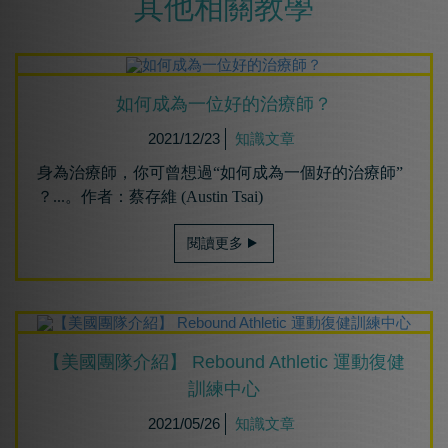
其他相關教學
如何成為⼀位好的治療師？
2021/12/23
知識文章
身為治療師，你可曾想過“如何成為一個好的治療師”
？...。作者：蔡存維 (Austin Tsai)
閱讀更多
【美國團隊介紹】 Rebound Athletic 運動復健
訓練中心
2021/05/26
知識文章