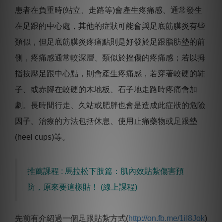
患者在負重時(站立、走路等)會產生疼痛感、通常發生
在足跟的中心處，其他的症狀可能會與足底筋膜炎有些
類似，但足底筋膜炎疼痛點則是好發於足跟脂肪墊的前
側，疼痛感通常較深層、類似於挫傷的疼痛感；若以拇
指按壓足跟中心點，則會產生疼痛感，若穿著較硬的鞋
子、或赤腳在較硬的木地板、石子地走路時疼痛會加
劇。長時間行走、久站或肥胖也會是造成此症狀的危險
因子。治療的方法包括休息、使用止痛藥物或足跟墊
(heel cups)等。
推薦課程 : 馬拉松下肢篇：肌內效貼紮傷害預
防，原來要這樣貼！ (線上課程)
先前有介紹過一個足跟貼紮方式(
http://on.fb.me/1iI8Jok
)