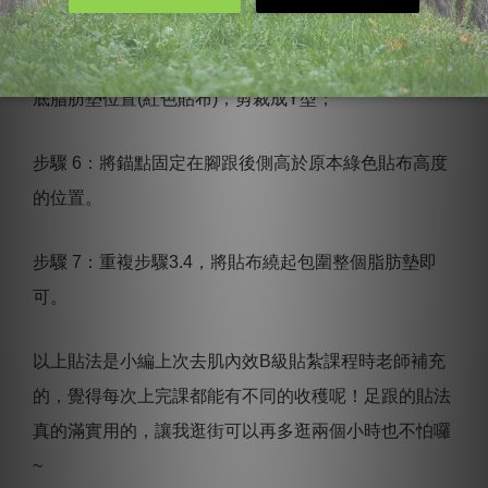
步驟 5：量測跟骨處(比第一條綠色貼布高)，量測到腳
底脂肪墊位置(紅色貼布)，剪裁成Y型；
步驟 6：將錨點固定在腳跟後側高於原本綠色貼布高度
的位置。
步驟 7：重複步驟3.4，將貼布繞起包圍整個脂肪墊即
可。
以上貼法是小編上次去肌內效B級貼紮課程時老師補充
的，覺得每次上完課都能有不同的收穫呢！足跟的貼法
真的滿實用的，讓我逛街可以再多逛兩個小時也不怕囉
~