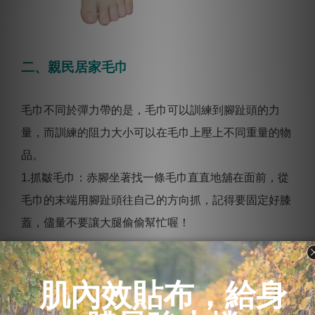
二、親民居家毛巾
毛巾不同於彈力帶的是，毛巾可以訓練到腳趾頭的力
量，而訓練的阻力大小可以在毛巾上壓上不同重量的物
品。
1.抓皺毛巾：赤腳坐著找一條毛巾直直地舖在面前，從
毛巾的末端用腳趾頭往自己的方向抓，記得要固定好膝
蓋，儘量不要讓大腿偷偷幫忙喔！