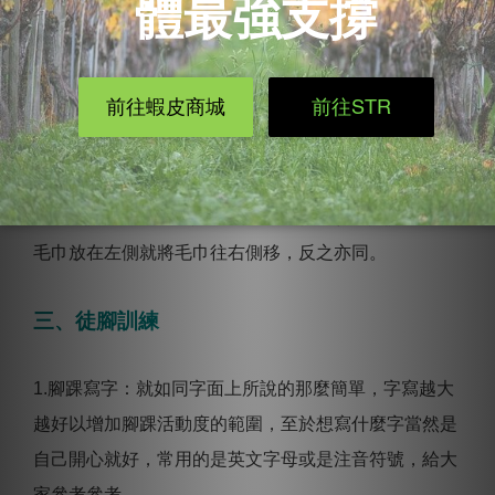
2.左右側移毛巾：赤腳坐著將毛巾水平放在腳側邊，若
毛巾放在左側就將毛巾往右側移，反之亦同。
三、徒腳訓練
1.腳踝寫字：就如同字面上所說的那麼簡單，字寫越大
越好以增加腳踝活動度的範圍，至於想寫什麼字當然是
自己開心就好，常用的是英文字母或是注音符號，給大
家參考參考。