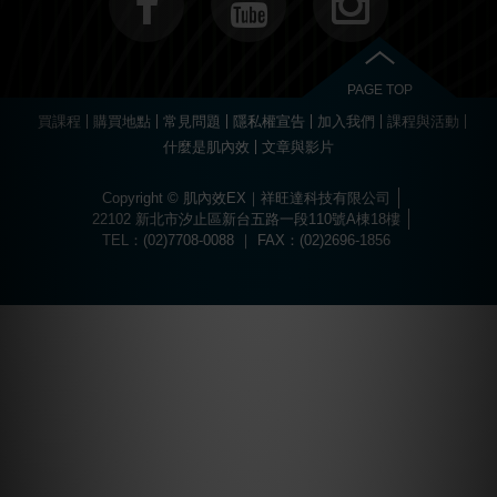
PAGE TOP
買課程
購買地點
常見問題
隱私權宣告
加入我們
課程與活動
什麼是肌內效
文章與影片
Copyright © 肌內效EX｜祥旺達科技有限公司
22102 新北市汐止區新台五路一段110號A棟18樓
TEL：(02)7708-0088 ｜ FAX：(02)2696-1856
Choose
Online Pharmacy without prescription
today.
The best drugs for sports at
https://worldhgh.best/
. Choose what you like.
Вы можете пройти быструю регистрацию и забрать свой приветственный
Огромный ассортимент сертифицированных слотов и настольных игр
1xbet türkiye
kullanıcılarına özel bonuslar ve promosyonlar sunar.
Современное
казино водка
предлагает лицензионные игровые автоматы
Для быстрого пополнения баланса и моментального вывода средств
Если основной ресурс заблокирован, актуальное
водка казино зеркало
Играй в
вавада
и получай бонусы за каждый спин прямо сейчас!
The
бонус, посетив
водка казино официальный сайт
.
ждет каждого пользователя в
казино водка
.
с высоким уровнем отдачи средств.
используйте личный кабинет в
vodka bet
.
поможет быстро восстановить доступ к личному кабинету.
popular
game
aviator
offers
a
dynamic
experience
where
timing
and