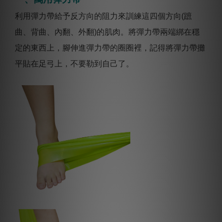
利用彈力帶給予反方向的阻力來訓練這四個方向(蹠
曲、背曲、內翻、外翻)的肌肉。將彈力帶兩端綁在穩
定的東西上，腳伸進彈力帶的圈圈裡，記得將彈力帶攤
平貼在足弓上，不要勒到自己了。