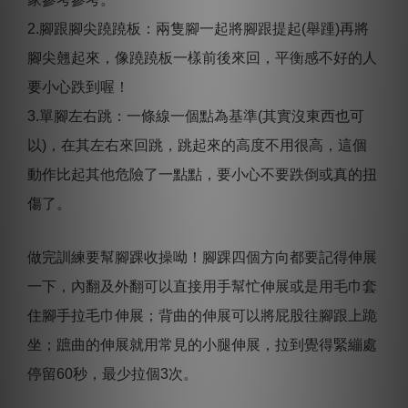
2.腳跟腳尖蹺蹺板：兩隻腳一起將腳跟提起(舉踵)再將
腳尖翹起來，像蹺蹺板一樣前後來回，平衡感不好的人
要小心跌到喔！
3.單腳左右跳：一條線一個點為基準(其實沒東西也可
以)，在其左右來回跳，跳起來的高度不用很高，這個
動作比起其他危險了一點點，要小心不要跌倒或真的扭
傷了。
做完訓練要幫腳踝收操呦！腳踝四個方向都要記得伸展
一下，內翻及外翻可以直接用手幫忙伸展或是用毛巾套
住腳手拉毛巾伸展；背曲的伸展可以將屁股往腳跟上跪
坐；蹠曲的伸展就用常見的小腿伸展，拉到覺得緊繃處
停留60秒，最少拉個3次。