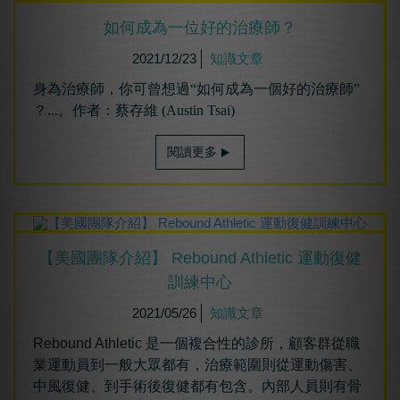
如何成為⼀位好的治療師？
2021/12/23
知識文章
身為治療師，你可曾想過“如何成為一個好的治療師”
？...。作者：蔡存維 (Austin Tsai)
閱讀更多
【美國團隊介紹】 Rebound Athletic 運動復健
訓練中心
2021/05/26
知識文章
Rebound Athletic 是一個複合性的診所，顧客群從職
業運動員到一般大眾都有，治療範圍則從運動傷害、
中風復健、到手術後復健都有包含。內部人員則有骨