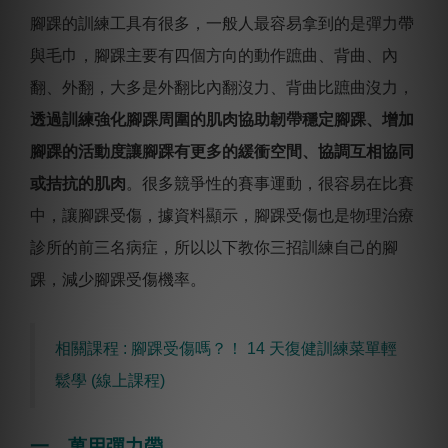
腳踝的訓練工具有很多，一般人最容易拿到的是彈力帶
與毛巾，腳踝主要有四個方向的動作蹠曲、背曲、內
翻、外翻，大多是外翻比內翻沒力、背曲比蹠曲沒力，
透過訓練強化腳踝周圍的肌肉協助韌帶穩定腳踝、增加
腳踝的活動度讓腳踝有更多的緩衝空間、協調互相協同
或拮抗的肌肉
。
很多競爭性的賽事運動，很容易在比賽
中，讓腳踝受傷，據資料顯示，腳踝受傷也是物理治療
診所的前三名病症，所以以下教你三招訓練自己的腳
踝，減少腳踝受傷機率。
相關課程 : 腳踝受傷嗎？！ 14 天復健訓練菜單輕
鬆學 (線上課程)
一、萬用彈力帶