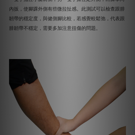
內扳，使腳踝外側有些微拉扯感。
此測試可以檢查跟腓
韌帶的穩定度，與健側腳比較，若感覺較鬆弛，代表跟
腓韌帶不穩定，需要多加注意扭傷的問題。