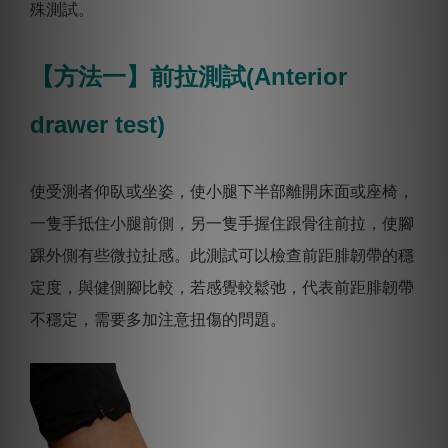
殊測試。
【方法一】前拉測試(Anterior
drawer test)
使受測者仰臥或坐姿，使小腿下半部離開床面或座椅，
一隻手抵住小腿前側，另一隻手握住跟骨往前拉，使腳
踝外側有些微拉扯感。
此測試可以檢查前距腓韌帶的穩
定度，與健側腳比較，若感覺較鬆弛，代表前距腓韌帶
不穩定，需要多加注意扭傷的問題。