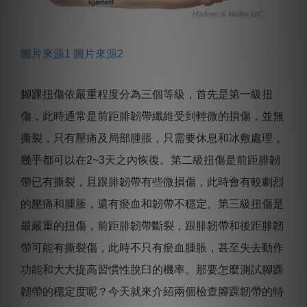
圖片來源1
圖片來源2
腳踝扭傷依嚴重程度分為三個等級，首先是第一級扭
傷，此時通常是前距腓韌帶纖維受到輕微的損傷，並無
撕裂，只有壓痛及局部腫脹，只需要休息和冰敷處理，
幾乎都可以在2~3天之內恢復。第二級扭傷是前距腓韌
帶已有撕裂，且跟腓韌帶有些微損傷，此時會有較劇烈
的壓痛和腫脹，還有瘀血和韌帶不穩定。第三級扭傷是
最嚴重的扭傷，前距腓韌帶斷裂，跟腓韌帶和後距腓韌
帶可能有撕裂傷，此時不只有瘀血腫脹，甚至失去動作
功能和大大提高習慣性脫臼的機率。那要怎麼測試腳踝
韌帶的穩定度呢？今天就來介紹兩個檢查腳踝韌帶的特