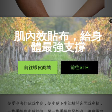
【方法二】內翻壓力測試(Varus
stress test)
使受測者仰臥或坐姿，使小腿下半部離開床面或座椅，
一隻手抵住小腿前側，另一隻手握住足外測，將腳掌向