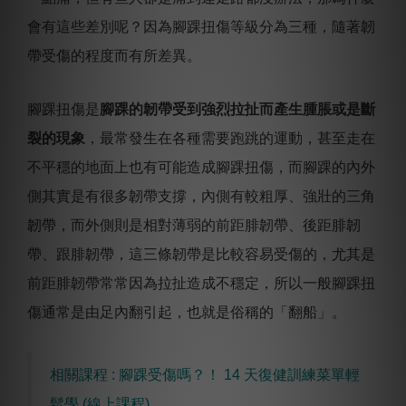
會有這些差別呢？因為腳踝扭傷等級分為三種，隨著韌
帶受傷的程度而有所差異。
腳踝扭傷是
腳踝的韌帶受到強烈拉扯而產生腫脹或是斷
裂的現象
，最常發生在各種需要跑跳的運動，甚至走在
不平穩的地面上也有可能造成腳踝扭傷，而腳踝的內外
側其實是有很多韌帶支撐，內側有較粗厚、強壯的三角
韌帶，而外側則是相對薄弱的前距腓韌帶、後距腓韌
帶、跟腓韌帶，這三條韌帶是比較容易受傷的，尤其是
前距腓韌帶常常因為拉扯造成不穩定，所以一般腳踝扭
傷通常是由足內翻引起，也就是俗稱的「翻船」。
相關課程 : 腳踝受傷嗎？！ 14 天復健訓練菜單輕
鬆學 (線上課程)