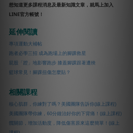
想知道更多課程消息及最新知識文章，就馬上加入
LINE官方帳號！
延伸閱讀
專項運動大補帖
跑者必學三招 成為跑場上的腳踝救星
屁股「蹬」地影響跑步 膝蓋腳踝跟著遭殃
籃球常見！腳踝扭傷怎麼貼？
相關課程
核心肌群，你練對了嗎？美國團隊告訴你(線上課程)
美國團隊帶你練，60分鐘治好你的下背痛！(線上課程)
髖關節，增加活動度，降低傷害原來這麼簡單！(線上
課程)