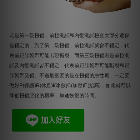
若是第一級扭傷，前拉測試和內翻測試檢查大部分還會
是穩定的，到了第二級扭傷，前拉測試就會不穩定，代
表前距腓韌帶可能出現撕裂，而第三級扭傷則是前拉測
試及內翻測試皆不穩定，代表前距腓韌帶可能斷裂和跟
腓韌帶受傷。不過最重要的是在扭傷的急性期，一定要
做好P(保護)R(休息)I(冰敷)C(加壓)E(抬高)，如此就可以
降低扭傷惡化的機率，加速恢復的時間。