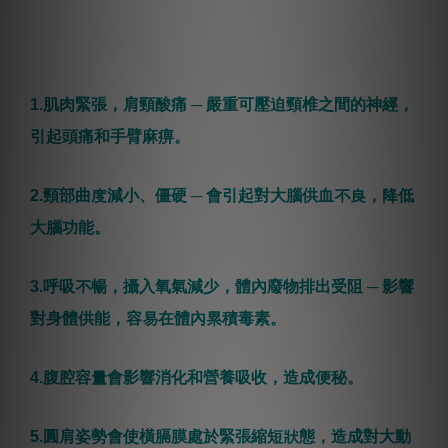
1.肌肉緊張，肩頸酸痛 ─ 嚴重可壓迫頸椎之間的神經，
引起頭痛和手臂麻痹。
2.頸部曲度減小、僵硬 ─ 會引起對大腦供血不良，降低
大腦功能。
3.呼吸不暢，攝入氧氣減少，體內廢物排出受阻 ─ 影響
對身體供能，容易在體內累積毒素。
4.腹腔容量會影響消化和營養吸收，造成便秘。
5.圓肩姿勢會使橫膈膜處於緊張縮短狀態，造成對大動