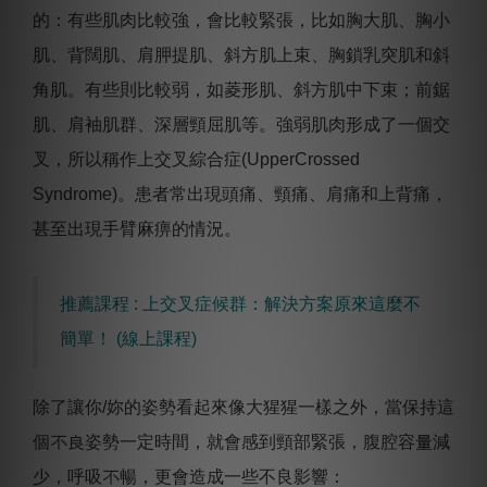
的：有些肌肉比較強，會比較緊張，比如胸大肌、胸小
肌、背闊肌、肩胛提肌、斜方肌上束、胸鎖乳突肌和斜
角肌。有些則比較弱，如菱形肌、斜方肌中下束；前鋸
肌、肩袖肌群、深層頸屈肌等。強弱肌肉形成了一個交
叉，所以稱作上交叉綜合症(UpperCrossed
Syndrome)。患者常出現頭痛、頸痛、肩痛和上背痛，
甚至出現手臂麻痹的情況。
推薦課程 : 上交叉症候群：解決方案原來這麼不
簡單！ ​(線上課程)
除了讓你/妳的姿勢看起來像大猩猩一樣之外，當保持這
個不良姿勢一定時間，就會感到頸部緊張，腹腔容量減
少，呼吸不暢，更會造成一些不良影響：