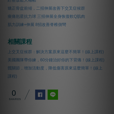
紓壓放鬆大補帖
矯正骨盆前傾，二招伸展改善下交叉症候群
痠痛剋星抗力球 三招伸展全身恢復軟Q肌肉
肌力訓練+伸展 8招改善脊椎側彎
相關課程
上交叉症候群：解決方案原來這麼不簡單！(線上課程)
美國團隊帶你練，60分鐘治好你的下背痛！(線上課程)
髖關節，增加活動度，降低傷害原來這麼簡單！(線上
課程)
0