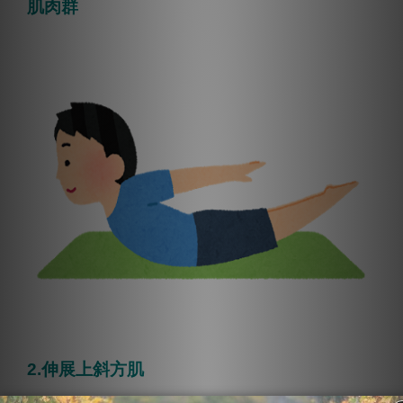
肌肉群
2.伸展上斜方肌