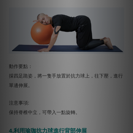
動作要點：
採四足跪姿，將一隻手放置於抗力球上，往下壓，進行
單邊伸展。
注意事項:
保持脊椎中立，可帶入一點旋轉。
4.利用瑜珈抗力球進行背部伸展