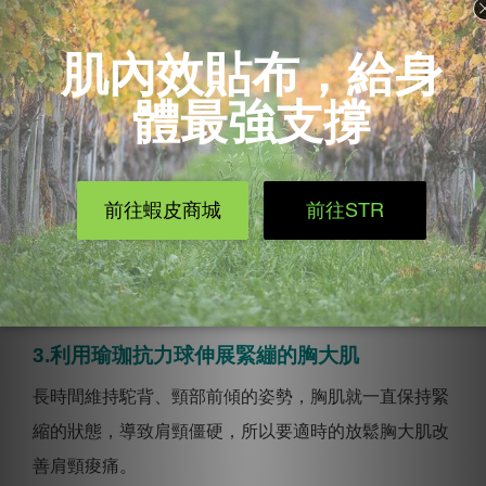
3.利用瑜珈抗力球伸展緊繃的胸大肌
長時間維持駝背、頸部前傾的姿勢，胸肌就一直保持緊
縮的狀態，導致肩頸僵硬，所以要適時的放鬆胸大肌改
善肩頸痠痛。