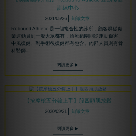
訓練中心
2021/05/26
知識文章
Rebound Athletic 是一個複合性的診所，顧客群從職
業運動員到一般大眾都有，治療範圍則從運動傷害、
中風復健、到手術後復健都有包含。內部人員則有骨
科醫師...
閱讀更多
【按摩槍五分鐘上手】股四頭肌放鬆
2020/09/21
知識文章
閱讀更多