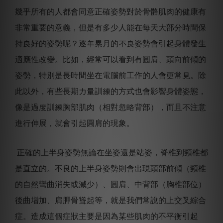
幾乎所有的人都會同意正確姿勢對於骨骼肌肉的健康有
非常重要的意義，但是有多少人能在每天大部分時間保
持良好的姿勢呢？逐年累月的不良姿勢會引起身體發生
適應性改變。比如，經常可以看到有圓肩、頭向前傾的
姿勢，特別是長時間坐在電腦前工作的人會更常見。除
此以外，有些長期力量訓練的方式也會影響身體姿態，
像是過度訓練胸部肌肉（相對忽略背部），而且不注意
進行伸展，就會引起圓肩的現象。
正確的上半身姿勢無論在坐姿還是站姿，脊椎到頸椎都
是直立的。不良的上半身姿勢則會出現頭部前傾（頸椎
的自然彎曲消失或減少）、圓肩、中背部（胸椎部位）
後曲增加、肩胛骨聳起等，就是我們常說的上交叉綜合
症。造成這個症狀主要是因為某些肌肉的不平衡引起