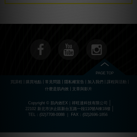
PAGE TOP
買課程
購買地點
常見問題
隱私權宣告
加入我們
課程與活動
什麼是肌內效
文章與影片
Copyright © 肌內效EX｜祥旺達科技有限公司
22102 新北市汐止區新台五路一段110號A棟18樓
TEL：(02)7708-0088 ｜ FAX：(02)2696-1856
Choose
Online Pharmacy without prescription
today.
The best drugs for sports at
https://worldhgh.best/
. Choose what you like.
Вы можете пройти быструю регистрацию и забрать свой приветственный
Огромный ассортимент сертифицированных слотов и настольных игр
1xbet türkiye
kullanıcılarına özel bonuslar ve promosyonlar sunar.
Современное
казино водка
предлагает лицензионные игровые автоматы
Для быстрого пополнения баланса и моментального вывода средств
Если основной ресурс заблокирован, актуальное
водка казино зеркало
Играй в
вавада
и получай бонусы за каждый спин прямо сейчас!
The
бонус, посетив
водка казино официальный сайт
.
ждет каждого пользователя в
казино водка
.
с высоким уровнем отдачи средств.
используйте личный кабинет в
vodka bet
.
поможет быстро восстановить доступ к личному кабинету.
popular
game