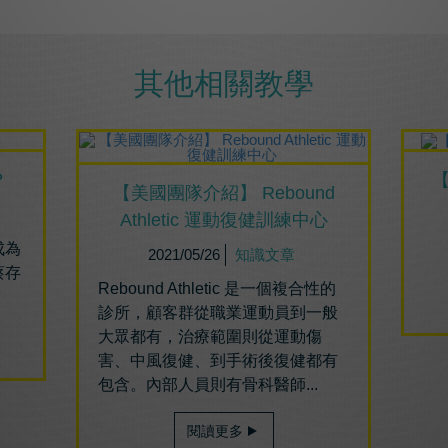
其他相關教學
？
【美國團隊介紹】 Rebound
Athletic 運動復健訓練中心
成為
2021/05/26
知識文章
蔡存
Rebound Athletic 是一個複合性的
診所，顧客群從職業運動員到一般
大眾都有，治療範圍則從運動傷
害、中風復健、到手術後復健都有
包含。內部人員則有骨科醫師...
閱讀更多