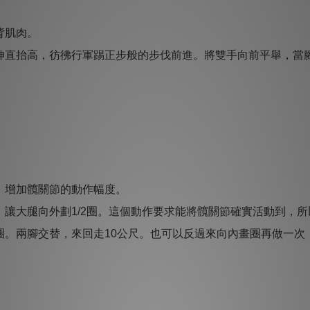
背肌肉。
伸直抬高，彷彿行軍踢正步般的步伐前進。將雙手向前平舉，當
，增加髖關節的動作幅度。
讓大腿向外劃1/2圈。這個動作要求能將髖關節確實活動到，
圈。兩腳交替，來回走10公尺。也可以反過來向內畫圈再做一次