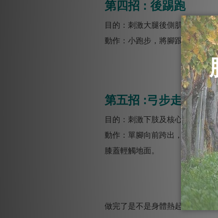
第四招 : 後踢跑
目的：刺激大腿後側肌肉的收縮
動作：小跑步，將腳跟向臀部方
第五招 :弓步走
目的：刺激下肢及核心肌群，並
動作：單腳向前跨出，並順勢將
膝蓋輕觸地面。
做完了是不是身體熱起來了呢 ! 