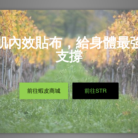
，也能伸展到大腿前側的肌肉，並且提高身體的平衡跟控制能力
向踢，要確實讓腳跟向後向上拉高。來回跑10公尺。
且利用單腳撐地的動作，讓身體達到更好的熱身效果。此外還可
後腳的腳跟抬起。完成跨步後彎曲兩膝至90度角並做下蹲的動作
記得在運動前一定要確實暖身喔!