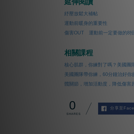
延伸閱讀
紓壓放鬆大補帖
運動前暖身的重要性
傷害OUT 運動前一定要做的8
相關課程
核心肌群，你練對了嗎？美國團隊
美國團隊帶你練，60分鐘治好你
髖關節，增加活動度，降低傷害原
0
分享至Face