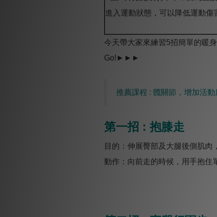
進入運動狀態，可以降低運動傷
今天帶大家來練習5招簡單的暖身
Go!►►►
推薦課程 : 髖關節，增加活
第一招 : 抱膝走
目的：伸展臀部及大腿後側肌肉
動作：向前走的時候，用手抱住