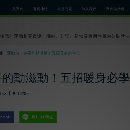
買課程
購買地點
常見問題
加入我們
課程與活動
總覽
關於肌內效課程
關於肌內效活動
知識文章
貼紮教學影片
多元的運動相關資訊，訓練、防護、新知及實用性肌內效貼紮法
健
運動前一定要的動滋動！五招暖身必學技
要的動滋動！五招暖身必學
EX
13295
book
用Line傳送