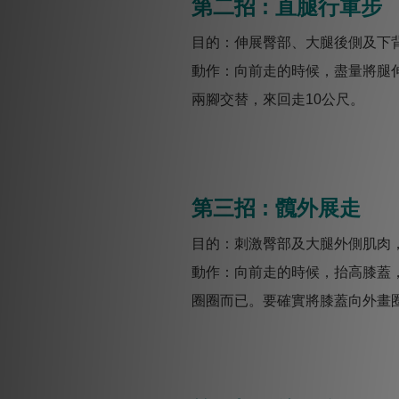
第二招 : 直腿行軍步
目的：伸展臀部、大腿後側及下
動作：向前走的時候，盡量將腿
兩腳交替，來回走10公尺。
第三招 : 髖外展走
目的：刺激臀部及大腿外側肌肉
動作：向前走的時候，抬高膝蓋，
圈圈而已。要確實將膝蓋向外畫