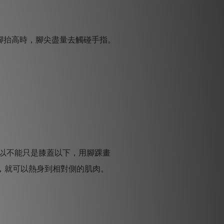
腳抬高時，腳尖盡量去觸碰手指。
所以不能只是膝蓋以下，用腳踝畫
，就可以熱身到相對側的肌肉。