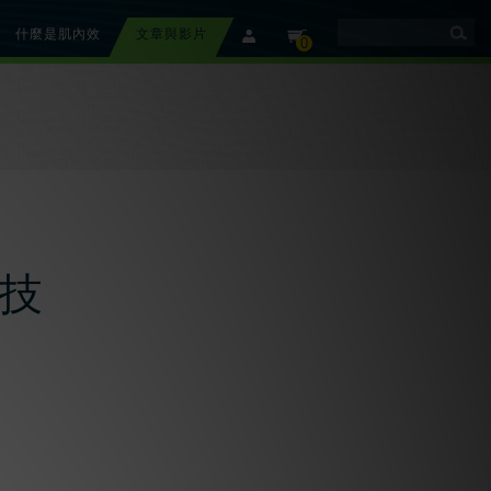
什麼是肌內效
文章與影片
member
cart
0
技