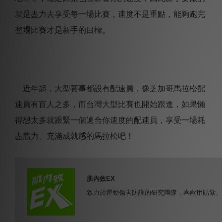
就是盡力去享受每一場比賽，速度不是重點，能夠跑完
整場比賽才是新手的目標。
近年起，大型賽事都設有配速員，像芝加哥馬拉松配
速員有百人之多，而台灣大型比賽也開始跟進，如果懶
得想太多就跟緊一個適合你速度的配速員，享受一場耗
盡體力、充滿成就感的馬拉松吧！
肌內效EX
致力於運動傷害防護的研究團隊，喜歡用貼紮、