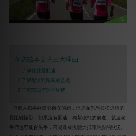
你必讀本文的三大理由 :
1.了解什麼是配速
2.
了解配速對跑馬的益處
3.
了解該如何進行配速
每個人都喜歡隨心自在的跑，但是面對馬拉松這樣的
長距離怪獸，如果沒有配速，穩紮穩打的前進，就連老
手們也可能會失手，容易造成沒體力抵達終點的狀況。