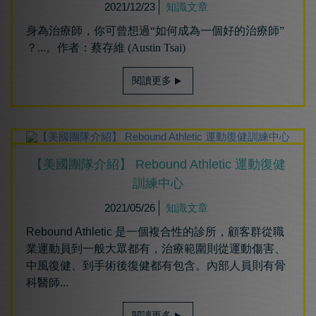
2021/12/23
知識文章
身為治療師，你可曾想過“如何成為一個好的治療師”
？...。作者：蔡存維 (Austin Tsai)
閱讀更多
【美國團隊介紹】 Rebound Athletic 運動復健
訓練中心
2021/05/26
知識文章
Rebound Athletic 是一個複合性的診所，顧客群從職
業運動員到一般大眾都有，治療範圍則從運動傷害、
中風復健、到手術後復健都有包含。內部人員則有骨
科醫師...
閱讀更多