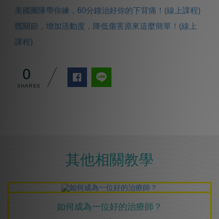
美國團隊帶你練，60分鐘治好你的下背痛！(線上課程)
髖關節，增加活動度，降低傷害原來這麼簡單！(線上
課程)
0
其他相關教學
如何成為⼀位好的治療師？