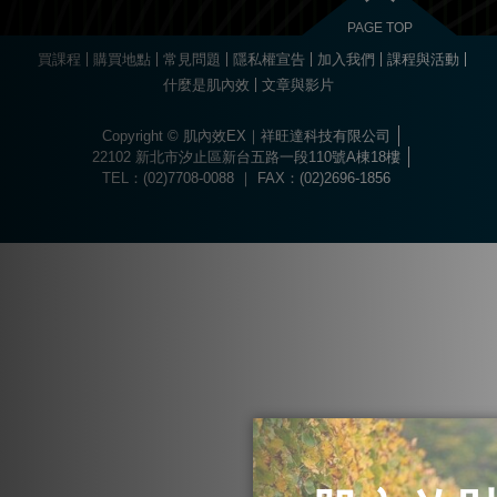
PAGE TOP
買課程
購買地點
常見問題
隱私權宣告
加入我們
課程與活動
什麼是肌內效
文章與影片
Copyright © 肌內效EX｜祥旺達科技有限公司
22102 新北市汐止區新台五路一段110號A棟18樓
TEL：(02)7708-0088 ｜ FAX：(02)2696-1856
Choose
Online Pharmacy without prescription
today.
The best drugs for sports at
https://worldhgh.best/
. Choose what you like.
Вы можете пройти быструю регистрацию и забрать свой приветственный
Огромный ассортимент сертифицированных слотов и настольных игр
1xbet türkiye
kullanıcılarına özel bonuslar ve promosyonlar sunar.
Современное
казино водка
предлагает лицензионные игровые автоматы
Для быстрого пополнения баланса и моментального вывода средств
Если основной ресурс заблокирован, актуальное
водка казино зеркало
Играй в
вавада
и получай бонусы за каждый спин прямо сейчас!
The
бонус, посетив
водка казино официальный сайт
.
ждет каждого пользователя в
казино водка
.
с высоким уровнем отдачи средств.
используйте личный кабинет в
vodka bet
.
поможет быстро восстановить доступ к личному кабинету.
popular
game
aviator
offers
a
dynamic
experience
where
timing
and
quick
decisions
matter