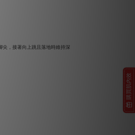
腳尖，接著向上跳且落地時維持深
購買肌內效