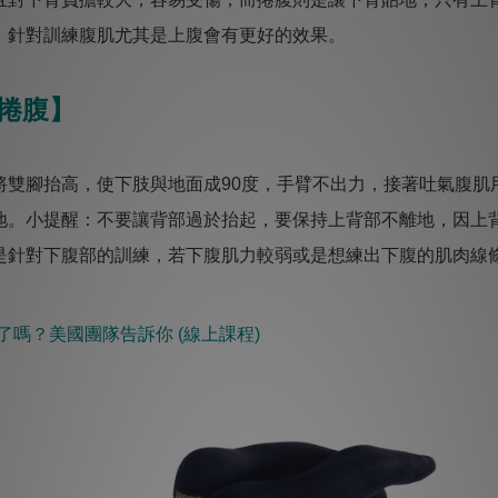
，針對訓練腹肌尤其是上腹會有更好的效果。
捲腹】
雙腳抬高，使下肢與地面成90度，手臂不出力，接著吐氣腹肌
地。小提醒：不要讓背部過於抬起，要保持上背部不離地，因上
是針對下腹部的訓練，若下腹肌力較弱或是想練出下腹的肌肉線
了嗎？美國團隊告訴你 ​(線上課程)