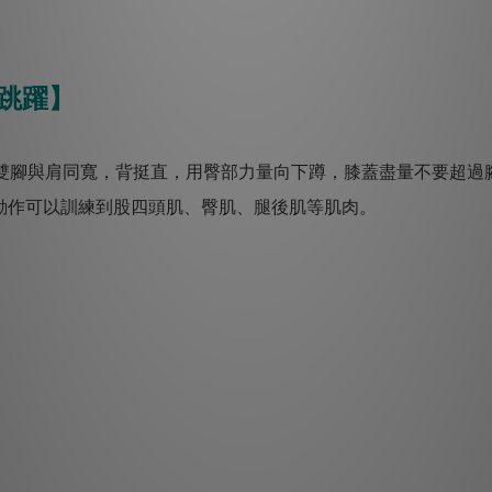
跳躍】
雙腳與肩同寬，背挺直，用臀部力量向下蹲，膝蓋盡量不要超過
動作可以訓練到股四頭肌、臀肌、腿後肌等肌肉。