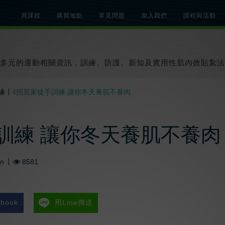
買課程
購買地點
常見問題
加入我們
課程與活動
總覽
關於肌內效課程
關於肌內效活動
知識文章
貼紮教學影片
多元的運動相關資訊，訓練、防護、新知及實用性肌內效貼紮法
練
4招居家徒手訓練 讓你冬天養肌不養肉
訓練 讓你冬天養肌不養肉
An
8581
book
用Line傳送