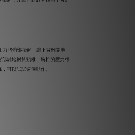
用力將髖部抬起，讓下背離開地
背部離地對於頸椎、胸椎的壓力很
條，可以試試這個動作。