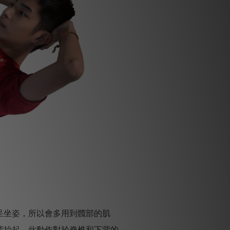
呈坐姿，所以會多用到髖部的肌
背抬起，此動作對於脊椎和下背的