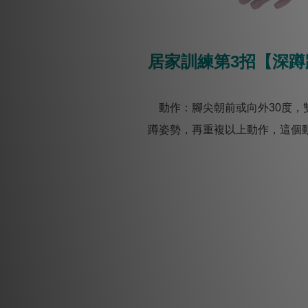
居家訓練第3招【深蹲
動作：腳尖朝前或向外30度，
蹲姿勢，再重複以上動作，這個