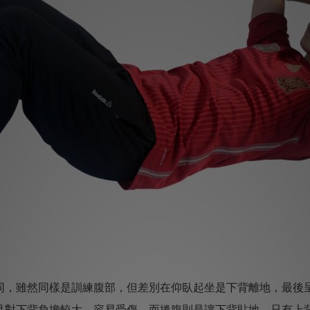
，雖然同樣是訓練腹部，但差別在仰臥起坐是下背離地，最後
且對下背負擔較大，容易受傷，而捲腹則是讓下背貼地，只有上