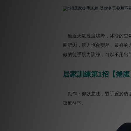
最近天氣溫度驟降，冰冷的空氣
圈肥肉，肌力也會變差，最好的
做的徒手肌力訓練，可以不用出
居家訓練第1招【捲腹
動作：仰臥屈膝，雙手置於後腦
吸氣往下。