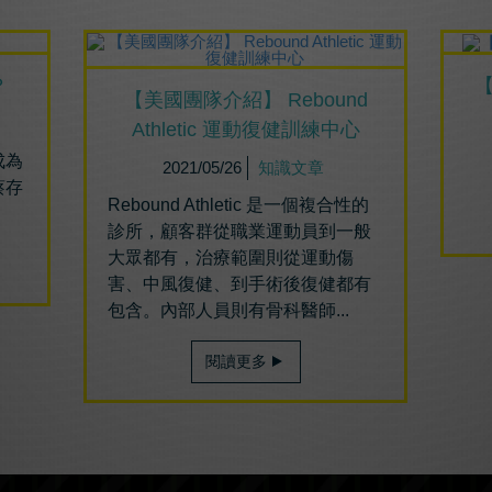
？
【美國團隊介紹】 Rebound
Athletic 運動復健訓練中心
成為
2021/05/26
知識文章
蔡存
Rebound Athletic 是一個複合性的
診所，顧客群從職業運動員到一般
大眾都有，治療範圍則從運動傷
害、中風復健、到手術後復健都有
包含。內部人員則有骨科醫師...
閱讀更多