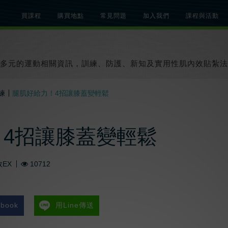
買課程
購買地點
常見問題
加入我們
課程與活動
總覽
關於肌內效課程
關於肌內效活動
知識文章
貼紮教學影片
多元的運動相關資訊，訓練、防護、新知及實用性肌內效貼紮法
練
腿肌好給力！4招讓膝蓋變輕鬆
4招讓膝蓋變輕鬆
EX
10712
book
用Line傳送