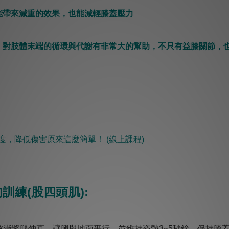
能帶來減重的效果，也能減輕膝蓋壓力
，對肢體末端的循環與代謝有非常大的幫助，不只有益膝關
節，
度，降低傷害原來這麼簡單！ ​(線上課程)
訓練(股四頭肌):
逐漸將腿伸直，讓腿與地面平行，並維持姿勢3~5秒鐘。保持膝