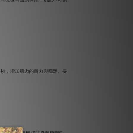
5秒，增加肌肉的耐力與穩定。要
意像芭雷舞姿般將背脊向後彎曲，