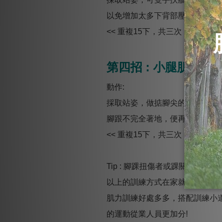
以免增加太多下背部壓力。
<< 重複15下，共三次，每次間隔
第四招 : 小腿肌訓練
動作:
採取站姿，做掂腳尖的動作，利
腳跟不完全著地，便再次抬起。
<< 重複15下，共三次，每次間隔
Tip : 腳踝扭傷者或踝關節不
以上的訓練方式在家就可以輕鬆簡
肌力訓練好處多多，搭配訓練小道具
的運動從業人員更加分!