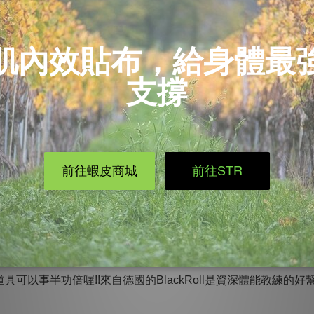
休息1分鐘。>>
(腓腸肌、比目魚肌)
用小腿肌力將身體向上延展。當腳尖向上掂高時，可在最高處停留
休息1分鐘。>>
穩定者，不適宜將腳尖掂太高，或用手扶住牆面維持穩定
單做!!每天10分鐘鍛練好腿部的肌力就可以幫助膝關節減壓喔!
可以事半功倍喔!!來自德國的BlackRoll是資深體能教練的