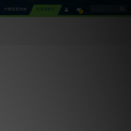
什麼是肌內效
文章與影片
member
cart
0