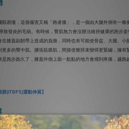
群
顯易懂，這個傷害又稱「跑者膝」，是一個由大腿外側有一條
導致發炎的毛病。有時候，臀肌無力會沒辦法維持健康的跑步姿
會在膝蓋副韌帶上造成的負擔，同時也有可能使骨盆、大腿、小
到更多的臀中肌、擴張筋膜肌，間接使髂脛束變得更緊繃，擁有
狀是跑步跑久了，膝蓋外側上面一點點的地方會感到疼痛，越跑
(ITBFS)運動伸展】
群