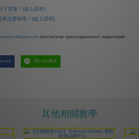
的下背痛！(線上課程)
來這麼簡單！(線上課程)
шлюхи Мариуполя
проститутки присоединенных территорий.
book
用Line傳送
其他相關教學