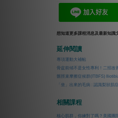
想知道更多課程消息及最新知識文
延伸閱讀
專項運動大補帖
骨盆前傾不是女性專利！二招改
髂脛束摩擦症候群(ITBFS) Iliotibial
「坐」出來的毛病 : 認識梨狀肌
相關課程
核心肌群，你練對了嗎？美國團隊