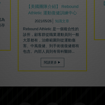
？
【美國團隊介紹】 Rebound
Athletic 運動復健訓練中心
成為
2021/05/26
知識文章
蔡存
Rebound Athletic 是一個複合性的
診所，顧客群從職業運動員到一般
大眾都有，治療範圍則從運動傷
害、中風復健、到手術後復健都有
包含。內部人員則有骨科醫師...
閱讀更多