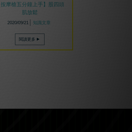
【按摩槍五分鐘上手】股四頭
肌放鬆
2020/09/21
知識文章
閱讀更多