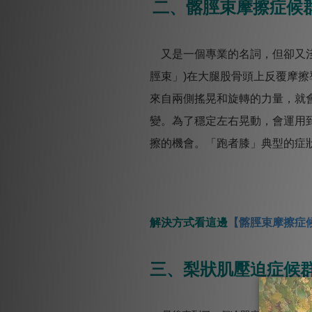
二、髂脛束摩擦症候
又是一個專業的名詞，但卻又淺
脛束」
)
在大腿股骨頭上反覆摩擦
來自兩側搖晃和旋轉的力量，就
變。為了穩定左右晃動，會運用
擦的機會。「跑者膝」典型的症
解決方式看這邊
【髂脛束摩擦症候群
三、梨狀肌壓迫症候