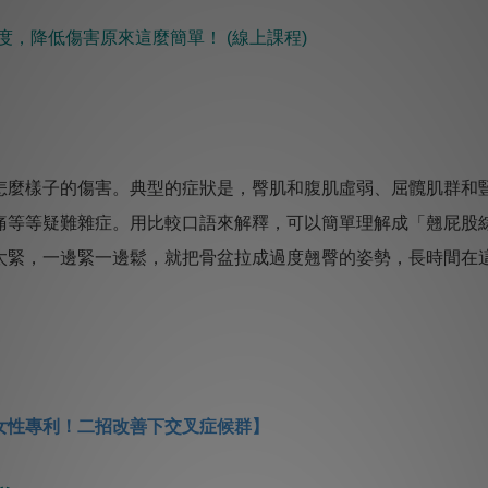
度，降低傷害原來這麼簡單！ ​(線上課程)
麼樣子的傷害。典型的症狀是，臀肌和腹肌虛弱、屈髖肌群和
痛等等疑難雜症。用比較口語來解釋，可以簡單理解成「翹屁股
太緊，一邊緊一邊鬆，就把骨盆拉成過度翹臀的姿勢，長時間在
女性專利！二招改善下交叉症候群】