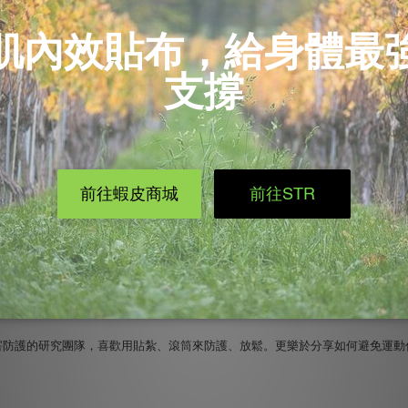
思義，就是臀部深層的梨狀肌過度緊繃壓迫到了坐骨神經，這會使得整
天如果臀肌比較虛弱無力的話，就有可能會運用到更多的梨狀肌來代償完
似乎有點太超過了，過度使用又無法放鬆，就有可能造成緊繃壓迫囉。
 : 梨狀肌症候群 PART2-放鬆按摩法】
負責保護身體上活動度最大的關節之一，一旦訓練起來，在各方
妨好好練練你的臀肌吧
！
害防護的研究團隊，喜歡用貼紮、滾筒來防護、放鬆。更樂於分享如何避免運動