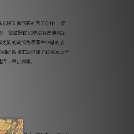
像肌腱又像筋膜的帶子
(
叫作「髂
勢，當髖關節沒辦法有效地穩定
腿之間的關節角度產生些微的改
緊繃的髂脛束就增加了在骨頭上摩
越痛，舉步維艱。