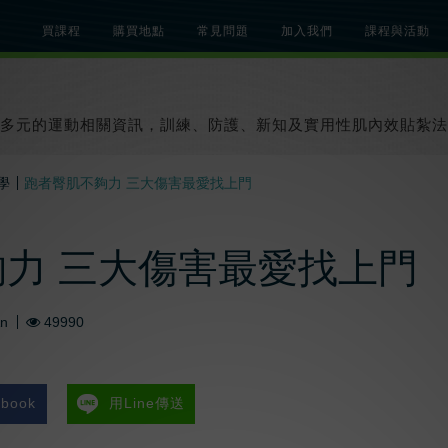
買課程
購買地點
常見問題
加入我們
課程與活動
總覽
關於肌內效課程
關於肌內效活動
知識文章
貼紮教學影片
多元的運動相關資訊，訓練、防護、新知及實用性肌內效貼紮法
學
跑者臀肌不夠力 三大傷害最愛找上門
力 三大傷害最愛找上門
An
49990
book
用Line傳送