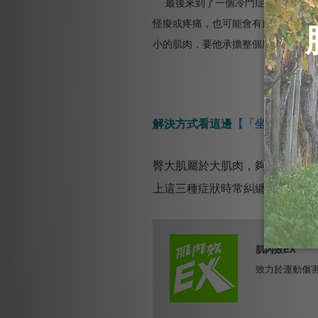
最後來到了一個冷門症狀，一樣顧名
怪痠或疼痛，也可能會有麻木感。今
小的肌肉，要他承擔整個屁股的任務
解決方式看這邊
【「坐」出來的毛病
臀大肌屬於大肌肉，夠力夠猛，
上這三種症狀時常糾纏你，那不
肌內效EX
致力於運動傷