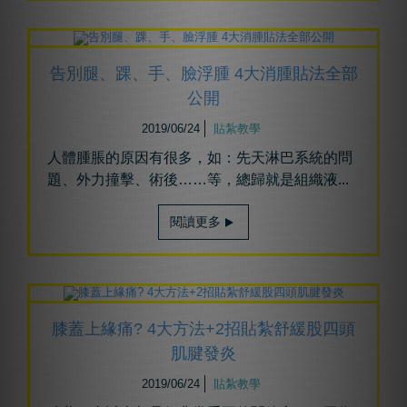
告別腿、踝、手、臉浮腫 4大消腫貼法全部
公開
2019/06/24
貼紮教學
人體腫脹的原因有很多，如：先天淋巴系統的問
題、外力撞擊、術後……等，總歸就是組織液...
閱讀更多
膝蓋上緣痛? 4大方法+2招貼紮舒緩股四頭
肌腱發炎
2019/06/24
貼紮教學