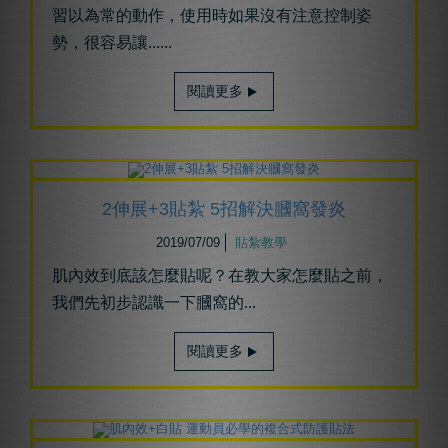
習以為常的動作，使用時如果沒有注意控制姿
勢，很容易讓
......
閱讀更多
2伸展+3貼紮 5招解決膕窩發炎
2019/07/09
貼紮教學
肌內效到底該怎麼貼呢？在教大家怎麼貼之前，
我們先初步認識一下膕窩的
...
閱讀更多