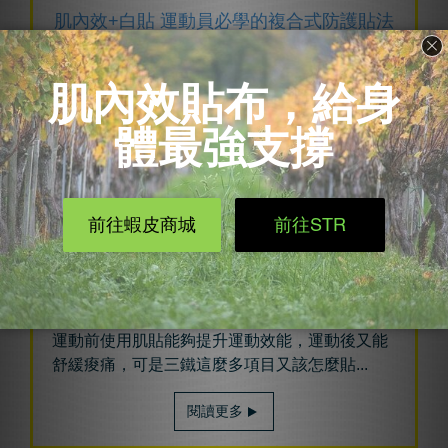
肌內效+白貼 運動員必學的複合式防護貼法
2019/07/05
貼紮教學
白貼與肌內效貼布的不同點在於，白貼主要是限
制關節、保護韌帶，而肌內效則是
...
閱讀更多
三鐵愛好者必看！肌貼帶你勇闖終點線
2019/07/02
貼紮教學
運動前使用肌貼能夠提升運動效能，運動後又能
舒緩痠痛，可是三鐵這麼多項目又該怎麼貼...
閱讀更多