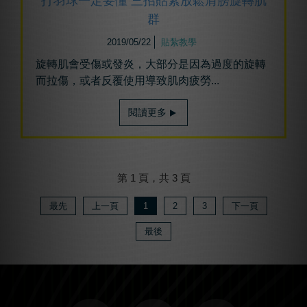
打羽球一定要懂 三招貼紮放鬆肩膀旋轉肌
群
2019/05/22
貼紮教學
旋轉肌會受傷或發炎，大部分是因為過度的旋轉
而拉傷，或者反覆使用導致肌肉疲勞...
閱讀更多
第 1 頁，共 3 頁
最先
上一頁
1
2
3
下一頁
最後