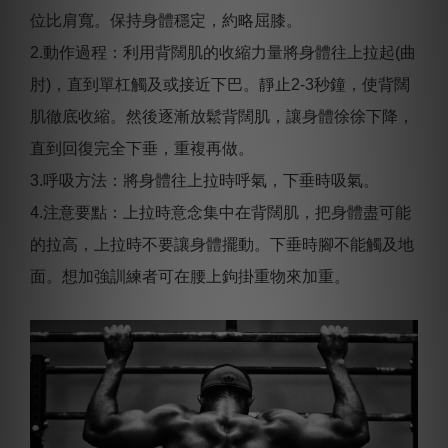
位比肩寬。保持身體穩定，約略屈膝。
2.動作過程：利用背闊肌的收縮力量將身體往上拉起(曲
肘)，直到單杠觸及或接近下巴。靜止2-3秒鐘，使背闊
肌徹底收縮。然後逐漸放鬆背闊肌，讓身體徐徐下降，
直到回復完全下垂，重複再做。
3.呼吸方法：將身體往上拉時呼氣，下垂時吸氣。
4.注意要點：上拉時意念集中在背闊肌，把身體盡可能
的拉高，上拉時不要讓身體擺動。下垂時腳不能觸及地
面。想加強訓練者可在腰上鉤掛重物來加重。