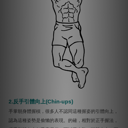
2.反手引體向上(Chin-ups)
手掌朝身體握槓，很多人不認同這種握姿的引體向上，
認為這種姿勢是偷懶的表現。的確，相對於正手握法，