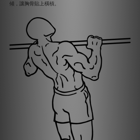
傾，讓胸骨貼上橫槓。