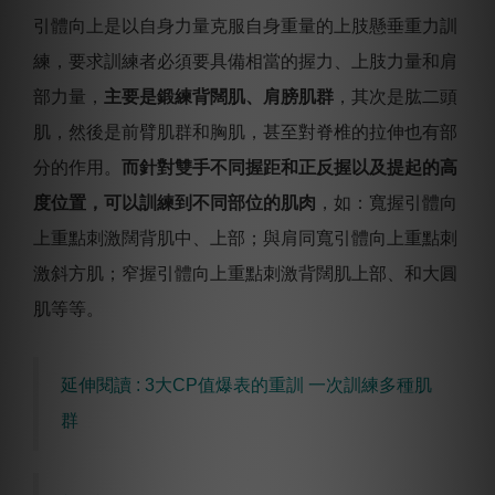
引體向上是以自身力量克服自身重量的上肢懸垂重力訓
練，要求訓練者必須要具備相當的握力、上肢力量和肩
部力量，
主要是鍛練背闊肌、肩膀肌群
，其次是肱二頭
肌，然後是前臂肌群和胸肌，甚至對脊椎的拉伸也有部
分的作用。
而針對雙手不同握距和正反握以及提起的高
度位置，可以訓練到不同部位的肌肉
，如：寬握引體向
上重點刺激闊背肌中、上部；與肩同寬引體向上重點刺
激斜方肌；窄握引體向上重點刺激背闊肌上部、和大圓
肌等等。
延伸閱讀 : 3大CP值爆表的重訓 一次訓練多種肌
群