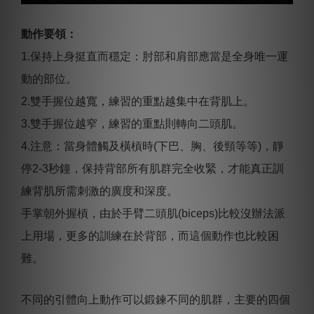
動作要領：
1.保持上身挺直而穩定：肘部和肩部應當是全身唯一運
動的部位。
2.雙手握位越寬，練習的重點越集中在背肌上。
3.雙手握位越窄，練習的重點則轉向二頭肌。
4.注意：當身體觸及橫槓時(下巴、胸、後頸等等)，靜
停2-3秒鐘，保持背部所有肌群完全收緊，才能真正訓
練背肌所需刺激的廣度和深度。
手掌朝外握槓，由於手臂二頭肌(biceps)比較沒辦法派
上用場，更多的訓練在於背部，而這個動作也比較困
難。
不同的引體向上動作可以鍛鍊不同的肌群，主要的四個