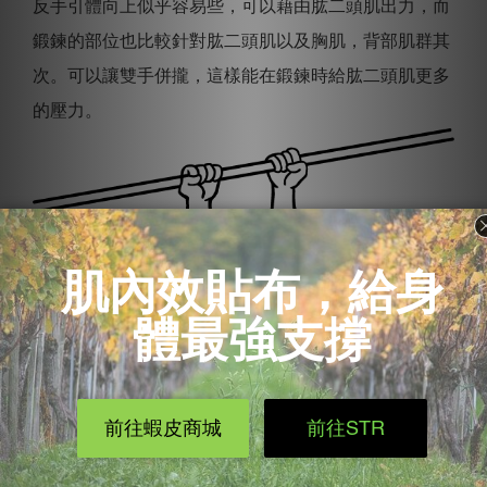
反手引體向上似乎容易些，可以藉由肱二頭肌出力，而
鍛鍊的部位也比較針對肱二頭肌以及胸肌，背部肌群其
次。可以讓雙手併攏，這樣能在鍛鍊時給肱二頭肌更多
的壓力。