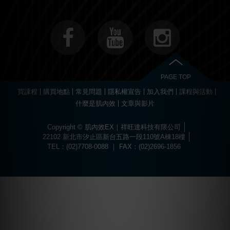
PAGE TOP
買課程
購買地點
常見問題
隱私權宣告
加入我們
課程與活動
什麼是肌內效
文章與影片
Copyright © 肌內效EX｜祥旺達科技有限公司
22102 新北市汐止區新台五路一段110號A棟18樓
TEL：(02)7708-0088 ｜ FAX：(02)2696-1856
Choose
Online Pharmacy without prescription
today.
The best drugs for sports at
https://worldhgh.best/
. Choose what you like.
Вы можете пройти быструю регистрацию и забрать свой приветственный
Огромный ассортимент сертифицированных слотов и настольных игр
1xbet türkiye
kullanıcılarına özel bonuslar ve promosyonlar sunar.
Современное
казино водка
предлагает лицензионные игровые автоматы
Для быстрого пополнения баланса и моментального вывода средств
Если основной ресурс заблокирован, актуальное
водка казино зеркало
Играй в
вавада
и получай бонусы за каждый спин прямо сейчас!
The
бонус, посетив
водка казино официальный сайт
.
ждет каждого пользователя в
казино водка
.
с высоким уровнем отдачи средств.
используйте личный кабинет в
vodka bet
.
поможет быстро восстановить доступ к личному кабинету.
popular
game
aviator
offers
a
dynamic
experience