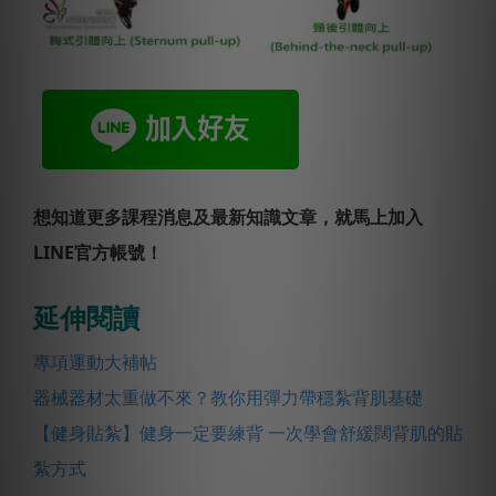
想知道更多課程消息及最新知識文章，就馬上加入
LINE官方帳號！
延伸閱讀
專項運動大補帖
器械器材太重做不來？教你用彈力帶穩紮背肌基礎
【健身貼紮】健身一定要練背 一次學會舒緩闊背肌的貼
紮方式