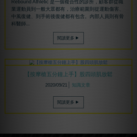
Rebound Athletic 是一個複合性的診所，顧客群從職
業運動員到一般大眾都有，治療範圍則從運動傷害、
中風復健、到手術後復健都有包含。內部人員則有骨
科醫師...
閱讀更多
【按摩槍五分鐘上手】股四頭肌放鬆
2020/09/21
知識文章
閱讀更多