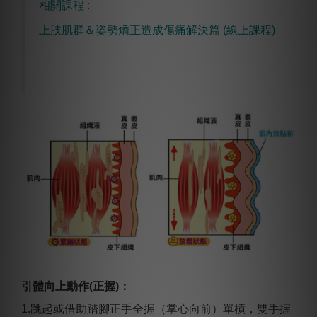
相關課程 :
上肢肌群＆姿勢矯正造成傷痛解決篇 (線上課程)
引體向上動作(正握)：
1.跳起或借助踏腳正手全握（掌心向前）單槓，雙手握