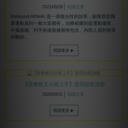
2021/05/26
知識文章
Rebound Athletic 是一個複合性的診所，顧客群從職
業運動員到一般大眾都有，治療範圍則從運動傷害、
中風復健、到手術後復健都有包含。內部人員則有骨
科醫師...
閱讀更多
【按摩槍五分鐘上手】股四頭肌放鬆
2020/09/21
知識文章
閱讀更多