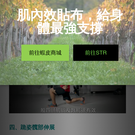
<Step1>往前跨步後,下蹲，將重心放在身體與後腳上。
<Step2>後腳膝蓋不碰地，一次可進行10~15下。
股四頭肌在跑步中扮演重要的角色，有穩定膝蓋的功
能，強健的股四頭肌，可以減少膝部運動傷害。
四、跪姿髖部伸展