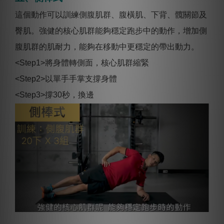
這個動作可以訓練側腹肌群、腹橫肌、下背、髖關節及
臀肌。強健的核心肌群能夠穩定跑步中的動作，增加側
腹肌群的肌耐力，能夠在移動中更穩定的帶出動力。
<Step1>將身體轉側面，核心肌群縮緊
<Step2>以單手手掌支撐身體
<Step3>撐30秒，換邊