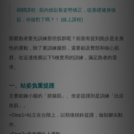
相關課程 : 肌內效貼紮姿勢矯正，從基礎健身做
起，你做對了嗎？！ (線上課程)
那麼跑者要先訓練那些肌群呢？前面有提到跑步是全身
性的運動，除了要訓練腿部，還要顧及臀部和核心肌
群。在這邊推薦以下5種實用的訓練，滿足跑者的需
求。
一、站姿負重提踵
主要鍛鍊小腿的「腓腸肌」、坐姿提踵則是訓練「比目
魚肌」。
<Step1>站立在台階上，以頸後槓鈴提踵，做顛腳尖動
作。