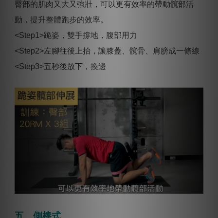
臀部的肌肉又大又強壯，可以更有效率的帶動髖部活
動，提升整體跑步的效率。
<Step1>跪姿，雙手撐地，腹部用力
<Step2>左腳往後上抬，讓膝蓋、髖骨、肩膀成一條線
<Step3>五秒後放下，換邊
五、側棒式