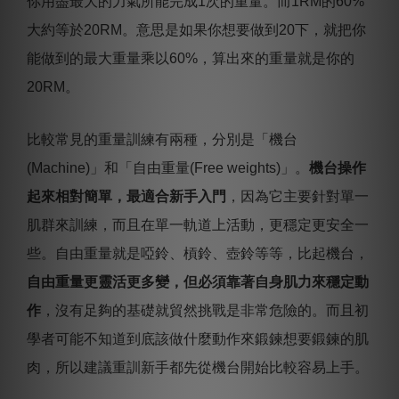
你用盡最大的力氣所能完成1次的重量。而1RM的60%
大約等於20RM。意思是如果你想要做到20下，就把你
能做到的最大重量乘以60%，算出來的重量就是你的
20RM。
比較常見的重量訓練有兩種，分別是「機台
(Machine)」和「自由重量(Free weights)」。
機台操作
起來相對簡單，最適合新手入門
，因為它主要針對單一
肌群來訓練，而且在單一軌道上活動，更穩定更安全一
些。自由重量就是啞鈴、槓鈴、壺鈴等等，比起機台，
自由重量更靈活更多變，但必須靠著自身肌力來穩定動
作
，沒有足夠的基礎就貿然挑戰是非常危險的。而且初
學者可能不知道到底該做什麼動作來鍛鍊想要鍛鍊的肌
肉，所以建議重訓新手都先從機台開始比較容易上手。