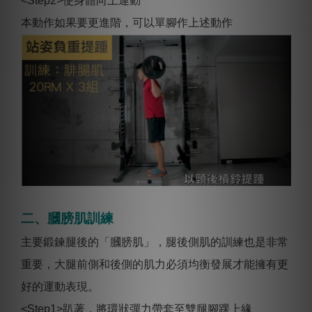
<Step2>使身體向上運動
本動作如果要更進階，可以單腳作上述動作
二、膕膀肌訓練
主要鍛鍊腿後的「膕膀肌」，腿後側肌的訓練也是非常
重要，大腿前側和後側的肌力必須均衡發展才能擁有更
好的運動表現。
<Step1>趴著，將環狀彈力帶套至雙腿腳踝上緣