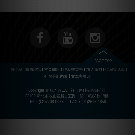
PAGE TOP
買課程
購買地點
常見問題
隱私權宣告
加入我們
課程與活動
什麼是肌內效
文章與影片
Copyright © 肌內效EX｜祥旺達科技有限公司
22102 新北市汐止區新台五路一段110號A棟18樓
TEL：(02)7708-0088 ｜ FAX：(02)2696-1856
Choose
Online Pharmacy without prescription
today.
The best drugs for sports at
https://worldhgh.best/
. Choose what you like.
Вы можете пройти быструю регистрацию и забрать свой приветственный
Огромный ассортимент сертифицированных слотов и настольных игр
1xbet türkiye
kullanıcılarına özel bonuslar ve promosyonlar sunar.
Современное
казино водка
предлагает лицензионные игровые автоматы
Для быстрого пополнения баланса и моментального вывода средств
Если основной ресурс заблокирован, актуальное
водка казино зеркало
Играй в
вавада
и получай бонусы за каждый спин прямо сейчас!
The
бонус, посетив
водка казино официальный сайт
.
ждет каждого пользователя в
казино водка
.
с высоким уровнем отдачи средств.
используйте личный кабинет в
vodka bet
.
поможет быстро восстановить доступ к личному кабинету.
popular
game
aviator
offers