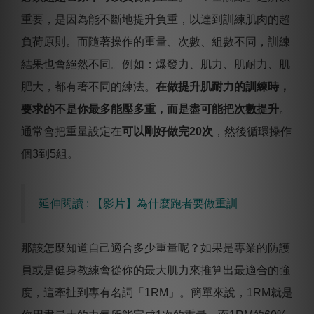
重要，是因為能不斷地提升負重，以達到訓練肌肉的超
負荷原則。而隨著操作的重量、次數、組數不同，訓練
結果也會絕然不同。例如：爆發力、肌力、肌耐力、肌
肥大，都有著不同的練法。
在做提升肌耐力的訓練時，
要求的不是你最多能壓多重，而是盡可能把次數提升
。
通常會把重量設定在
可以剛好做完20次
，然後循環操作
個3到5組。
延伸閱讀 : 【影片】為什麼跑者要做重訓
那該怎麼知道自己適合多少重量呢？如果是專業的防護
員或是健身教練會從你的最大肌力來推算出最適合的強
度，這牽扯到專有名詞「1RM」。簡單來說，1RM就是