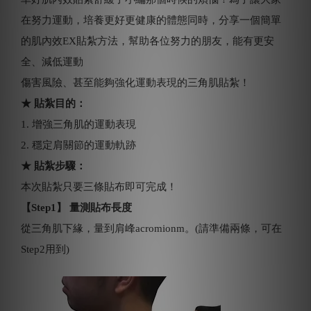
在努力運動，培養更好更健康的體態同時，分享一個簡單
的肌內效EX貼紮方法，幫助各位努力的朋友，能有更安
全、減低運動
傷害風險、甚至能夠強化運動表現的三角肌貼紮！
★ 貼紮目的：
1. 增強三角肌的運動表現
2. 穩定肩關節的運動軌跡
★ 貼紮步驟：
本次貼紮只要三條貼布即可完成！
【Step1】 量測貼布長度
從三角肌下緣，量到肩峰acromionm。(請準備兩條，可在
Step2用到)