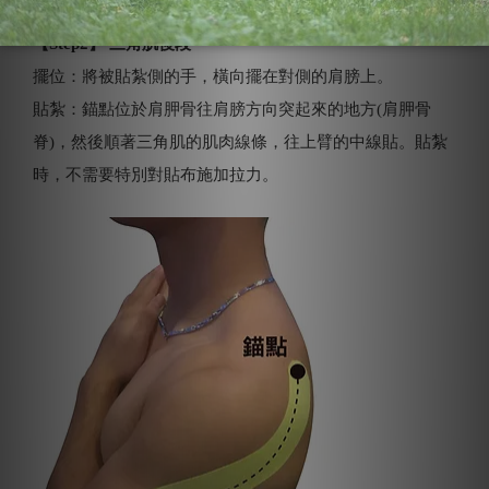
【Step2】 三角肌後段
擺位：將被貼紮側的手，橫向擺在對側的肩膀上。
貼紮：錨點位於肩胛骨往肩膀方向突起來的地方(肩胛骨
脊)，然後順著三角肌的肌肉線條，往上臂的中線貼。貼紮
時，不需要特別對貼布施加拉力。