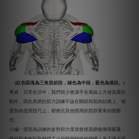
(紅色區塊為三角肌前段，綠色為中段，藍色為後段。)
再者，日常生活中，我們很少會讓手在肩線上方做負重的
動作，因此肩膀的肌力訓練不論在關節與肌肉結構上、或
是肌肉使用技巧上，都會比其他慣用的肌群要來的困難
些。
小編一度因為訓練的姿勢和力度就曾經肩膀痠痛很嚴重，
幸好肌內效貼紮舒緩了小編那個時候的煩惱！為了讓大家