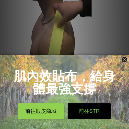
推薦課程 : 生活貼紮上肢篇：肌內效貼紮傷害預
防，原來要這樣貼！ (線上課程)