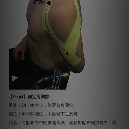
【Step4】穩定肩關節
量測：約三格大小，能覆蓋肩關節。
擺位：無特殊擺位，手自然下垂及可。
貼紮：將貼布由中間撕開背紙，稍稍對貼布施加拉力，對