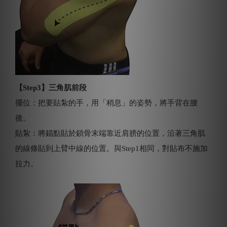
【Step3】三角肌前段
擺位：把要貼紮的手，用「稍息」的姿勢，將手背在腰
後。
貼紮：將錨點貼於鎖骨末端靠近肩膀的位置，沿著三角肌
的線條貼到上臂中線的位置。與Step1相同，對貼布不施加
拉力。