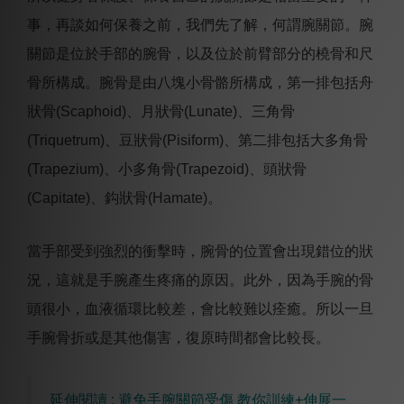
事，再談如何保養之前，我們先了解，何謂腕關節。腕
關節是位於手部的腕骨，以及位於前臂部分的橈骨和尺
骨所構成。腕骨是由八塊小骨骼所構成，第一排包括舟
狀骨(Scaphoid)、月狀骨(Lunate)、三角骨
(Triquetrum)、豆狀骨(Pisiform)、第二排包括大多角骨
(Trapezium)、小多角骨(Trapezoid)、頭狀骨
(Capitate)、鈎狀骨(Hamate)。
當手部受到強烈的衝擊時，腕骨的位置會出現錯位的狀
況，這就是手腕產生疼痛的原因。此外，因為手腕的骨
頭很小，血液循環比較差，會比較難以痊癒。所以一旦
手腕骨折或是其他傷害，復原時間都會比較長。
延伸閱讀 : 避免手腕關節受傷 教你訓練+伸展一