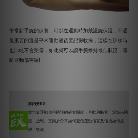
平常對手腕的保養，可以在運動時加戴護腕保護，不過
最重要的還是平常運動過後要記得收操，這樣在訓練時
也比較不會受傷，如此就可以讓手腕維持最佳狀況，遠
離運動傷害喔!
肌內效EX
致力於運動傷害防護的研究團隊，喜歡用貼紮、滾筒來防
護、放鬆。更樂於分享如何避免運動傷害及傷後如何處
理、復健。