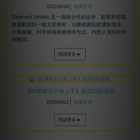
2021/05/26
知識文章
Rebound Athletic 是一個複合性的診所，顧客群從職
業運動員到一般大眾都有，治療範圍則從運動傷害、
中風復健、到手術後復健都有包含。內部人員則有骨
科醫師...
閱讀更多
【按摩槍五分鐘上手】股四頭肌放鬆
2020/09/21
知識文章
閱讀更多