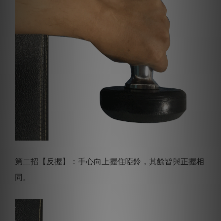
第二招【反握】：手心向上握住啞鈴，其餘皆與正握相
同。