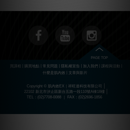
PAGE TOP
買課程
購買地點
常見問題
隱私權宣告
加入我們
課程與活動
什麼是肌內效
文章與影片
Copyright © 肌內效EX｜祥旺達科技有限公司
22102 新北市汐止區新台五路一段110號A棟18樓
TEL：(02)7708-0088 ｜ FAX：(02)2696-1856
Choose
Online Pharmacy without prescription
today.
The best drugs for sports at
https://worldhgh.best/
. Choose what you like.
Вы можете пройти быструю регистрацию и забрать свой приветственный
Огромный ассортимент сертифицированных слотов и настольных игр
1xbet türkiye
kullanıcılarına özel bonuslar ve promosyonlar sunar.
Современное
казино водка
предлагает лицензионные игровые автоматы
Для быстрого пополнения баланса и моментального вывода средств
Если основной ресурс заблокирован, актуальное
водка казино зеркало
Играй в
вавада
и получай бонусы за каждый спин прямо сейчас!
The
бонус, посетив
водка казино официальный сайт
.
ждет каждого пользователя в
казино водка
.
с высоким уровнем отдачи средств.
используйте личный кабинет в
vodka bet
.
поможет быстро восстановить доступ к личному кабинету.
popular
game
aviator
offers