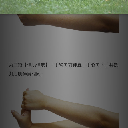
第二招【伸肌伸展】：手臂向前伸直，手心向下，其餘
與屈肌伸展相同。