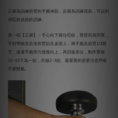
正握為訓練前臂的手腕伸肌，反握為訓練屈肌，可以利
用啞鈴或槓鈴訓練。
第一招【正握】：手心向下握住啞鈴，雙臂與肩同寬，
手肘彎曲並且使前臂貼在桌面上，將手腕及前臂1/3懸
空，接著手腕用力慢慢向上，再回復原位，動作重複
12~15下為一組，共做2~3組。最重要的是要注意呼吸
不要憋氣。