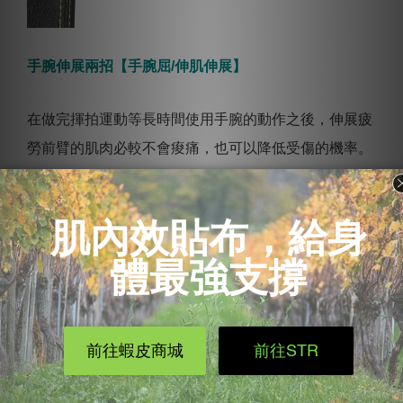
手腕伸展兩招【手腕屈/伸肌伸展】
在做完揮拍運動等長時間使用手腕的動作之後，伸展疲
勞前臂的肌肉必較不會痠痛，也可以降低受傷的機率。
第一招【屈肌伸展】：手臂向前伸直，手心向上，另一
隻手將欲伸展的手掌向下壓，感覺前臂有輕微拉扯感即
可，記得過程中正常呼吸不要憋氣，伸展15~30秒，做
3~4次。