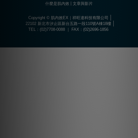
什麼是肌內效
文章與影片
Copyright © 肌內效EX｜祥旺達科技有限公司
22102 新北市汐止區新台五路一段110號A棟18樓
TEL：(02)7708-0088 ｜ FAX：(02)2696-1856
Choose
Online Pharmacy without prescription
today.
The best drugs for sports at
https://worldhgh.best/
. Choose what you like.
Вы можете пройти быструю регистрацию и забрать свой приветственный
Огромный ассортимент сертифицированных слотов и настольных игр
1xbet türkiye
kullanıcılarına özel bonuslar ve promosyonlar sunar.
Современное
казино водка
предлагает лицензионные игровые автоматы
Для быстрого пополнения баланса и моментального вывода средств
Если основной ресурс заблокирован, актуальное
водка казино зеркало
Играй в
вавада
и получай бонусы за каждый спин прямо сейчас!
The
бонус, посетив
водка казино официальный сайт
.
ждет каждого пользователя в
казино водка
.
с высоким уровнем отдачи средств.
используйте личный кабинет в
vodka bet
.
поможет быстро восстановить доступ к личному кабинету.
popular
game
aviator
offers
a
dynamic
experience
where
timing
and
quick
decisions
matter