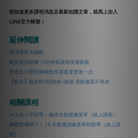
想知道更多課程消息及最新知識文章，就馬上加入
LINE官方帳號！
延伸閱讀
專項運動大補帖
跑步後別鬆懈 六招伸展讓你快速恢復
學會五大臀部伸展動作讓速度更進一步
【影片】跑步時3招熱身+收操 運動傷害不再來
相關課程
ACL前十字韌帶：傷後全面復健菜單（線上課程）
腳踝受傷嗎？！ 14 天復健訓練菜單輕鬆學（線上課
程）