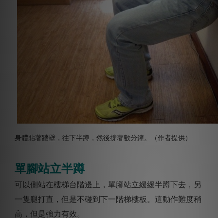
身體貼著牆壁，往下半蹲，然後撐著數分鐘。（作者提供）
單腳站立半蹲
可以側站在樓梯台階邊上，單腳站立緩緩半蹲下去，另
一隻腿打直，但是不碰到下一階梯樓板。這動作難度稍
高，但是強力有效。