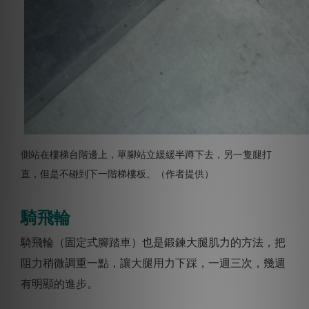
側站在樓梯台階邊上，單腳站立緩緩半蹲下去，另一隻腿打
直，但是不碰到下一階梯樓板。（作者提供）
騎飛輪
騎飛輪（固定式腳踏車）也是鍛鍊大腿肌力的方法，把
阻力稍微調重一點，讓大腿用力下踩，一週三次，幾週
有明顯的進步。