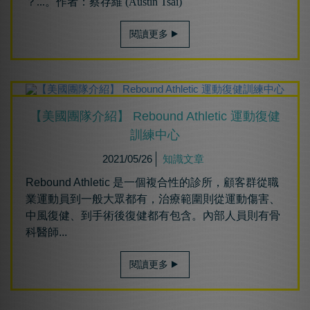
？...。作者：蔡存維 (Austin Tsai)
閱讀更多
【美國團隊介紹】 Rebound Athletic 運動復健
訓練中心
2021/05/26
知識文章
Rebound Athletic 是一個複合性的診所，顧客群從職
業運動員到一般大眾都有，治療範圍則從運動傷害、
中風復健、到手術後復健都有包含。內部人員則有骨
科醫師...
閱讀更多