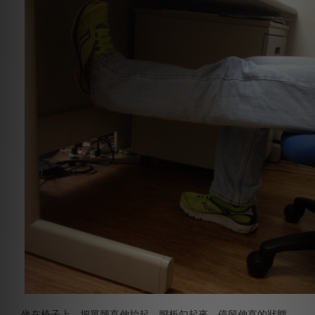
坐在椅子上，把單腿直伸抬起，腳板勾起來，停留伸直的狀態