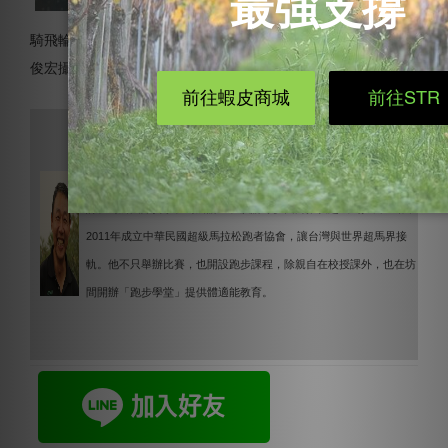
騎飛輪（固定式腳踏車）也是鍛鍊大腿肌力的方法。（記者林
俊宏攝）
郭豐洲
郭老師於1998年引進超級馬拉松運動到台灣，以科學研究、運動史探
討、籌辦國際賽事、籌辦講座、演講等多面向推廣超級馬拉松運動，
2011年成立中華民國超級馬拉松跑者協會，讓台灣與世界超馬界接
軌。他不只舉辦比賽，也開設跑步課程，除親自在校授課外，也在坊
間開辦「跑步學堂」提供體適能教育。