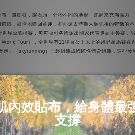
瀑布，攀樹枝，躍石頭，分秒不同的地形，跑起來充滿張力，
明束縛，盡情地喚回童趣，和那遠古時期人類先祖的狩獵的本
越野世界盃錦標賽，每每吸引各國派出國家代表隊高手參賽，
rail World Tour），全世界有11場百公里以上的超野超
野跑」（skyrunning）已經組織成國際性體育組織，這