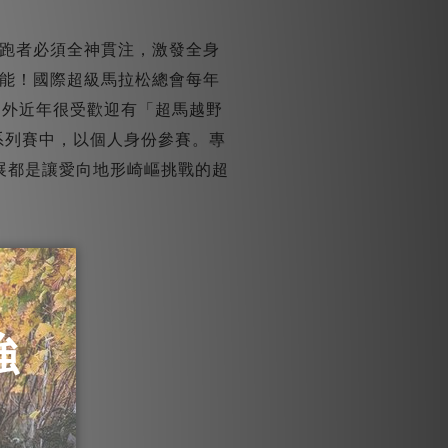
跑者必須全神貫注，激發全身
能！國際超級馬拉松總會每年
另外近年很受歡迎有「超馬越野
馬賽在系列賽中，以個人身份參賽。專
些發展都是讓愛向地形崎嶇挑戰的超