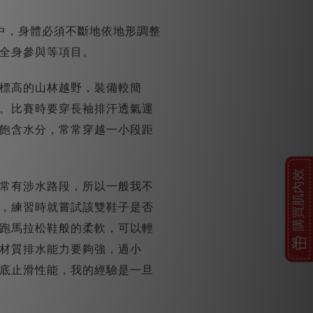
中，身體必須不斷地依地形調整
全身參與等項目。
標高的山林越野，裝備較簡
。比賽時要穿長袖排汗透氣運
飽含水分，常常穿越一小段距
購買肌內效
常有涉水路段，所以一般我不
，練習時就嘗試該雙鞋子是否
跑馬拉松鞋般的柔軟，可以輕
材質排水能力要夠強，過小
底止滑性能，我的經驗是一旦