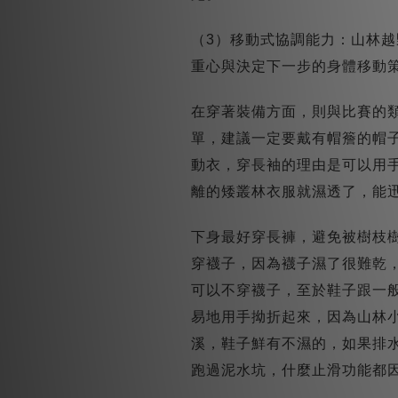
（3）移動式協調能力：山林
重心與決定下一步的身體移動
在穿著裝備方面，則與比賽的
單，建議一定要戴有帽簷的帽
動衣，穿長袖的理由是可以用
離的矮叢林衣服就濕透了，能
下身最好穿長褲，避免被樹枝
穿襪子，因為襪子濕了很難乾
可以不穿襪子，至於鞋子跟一
易地用手拗折起來，因為山林
溪，鞋子鮮有不濕的，如果排
跑過泥水坑，什麼止滑功能都