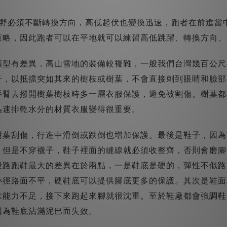
越野必須不斷轉換方向，高低起伏也變換迅速，跑者在前進當
策略，因此跑者可以在平地就可以練習高低跳躍、轉換方向、
類型有差異，高山雪地的裝備較複雜，一般我們台灣幾百公尺
子，以抵擋突如其來的樹枝或樹葉，不會直接刺到眼睛和臉部
手臂去撥開樹葉樹枝時多一層衣服保護，避免被割傷。樹葉都
迅速排乾水分的材質衣服變得很重要。
樹葉刮傷，行進中滑倒或跌倒也增加保護。最後是鞋子，因為
，但是不穿襪子，鞋子裡面的縫線就必須收整齊，否則會磨腳
般路跑鞋最大的差異在於兩點，一是鞋底是硬的，彈性不似路
小徑路面不平，硬鞋底可以提供腳底更多的保護。其次是鞋面
水能力不足，接下來跑起來腳就很沈重。至於鞋廠都會強調鞋
因為鞋底沾滿泥巴而失效。