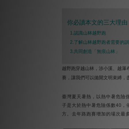
你必讀本文的三大理由 
1.認識山林越野跑
2.
了解山林越野跑者需要的訓
3.
共同創造「無痕山林」
越野跑穿越山林，涉小溪、越瀑
賽，讓我們可以拋開文明束縛，
臺灣夏天暑熱，以熱中暑危險係
子是大於熱中暑危險係數40
方。去年路跑賽增加的場次最