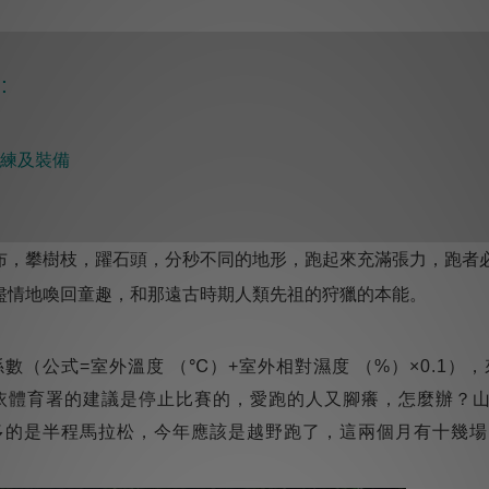
:
練及裝備
布，攀樹枝，躍石頭，分秒不同的地形，跑起來充滿張力，跑者
盡情地喚回童趣，和那遠古時期人類先祖的狩獵的本能。
數（公式=室外溫度 （℃）+室外相對濕度 （%）×0.1）
，依體育署的建議是停止比賽的，愛跑的人又腳癢，怎麼辦？
多的是半程馬拉松，今年應該是越野跑了，這兩個月有十幾場