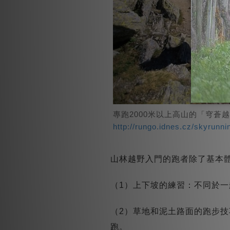
專跑2000米以上高山的「穹蒼
http://rungo.idnes.cz/skyrunni
山林越野入門的跑者除了基本
（1）上下坡的練習：不同於
（2）草地和泥土路面的跑步技
跑。