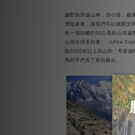
越野跑穿越山林，涉小溪、越
潛能參賽，讓我們可以拋開文
有一場距離約50公里的山徑
山徑全球系列賽」（Ultra-T
跑2000米以上高山的「穹蒼越
馬好手們有了新的舞台。