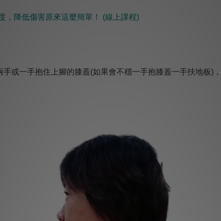
度，降低傷害原來這麼簡單！ ​(線上課程)
兩手或一手抱住上腳的膝蓋
(
如果會不穩一手抱膝蓋一手扶地板
)