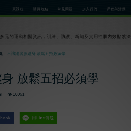
買課程
購買地點
常見問題
加入我們
課程與活動
總覽
關於肌內效課程
關於肌內效活動
知識文章
貼紮教學影片
多元的運動相關資訊，訓練、防護、新知及實用性肌內效貼紮法
健
不讓跑者膝纏身 放鬆五招必須學
身 放鬆五招必須學
An
10051
book
用Line傳送