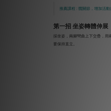
推薦課程 : 髖關節，增加活動
第一招 坐姿轉體伸展
採坐姿，兩腳彎曲上下交疊，用
要保持直立。