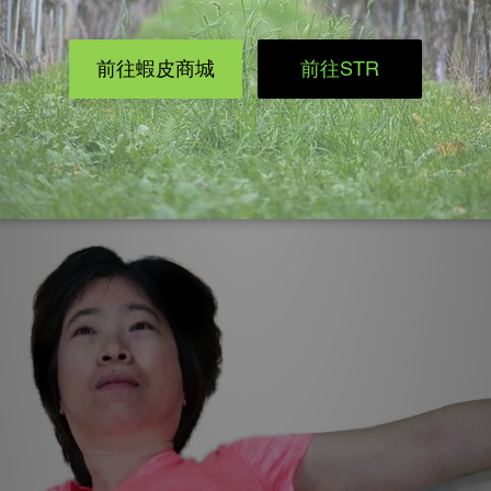
扶住膝蓋，要記得兩邊的肩膀要維持貼地。