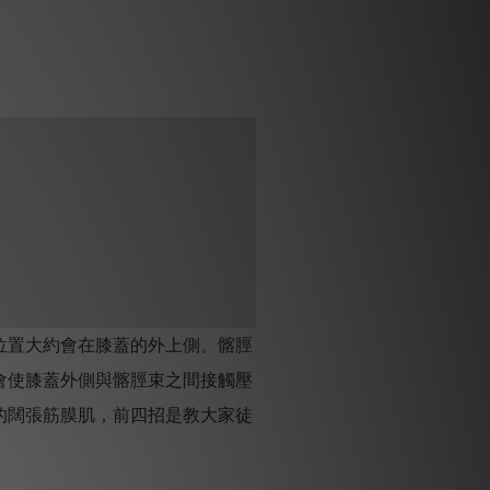
位置大約會在膝蓋的外上側。髂脛
會使膝蓋外側與髂脛束之間接觸壓
的闊張筋膜肌，前四招是教大家徒