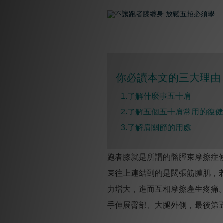
你必讀本文的三大理由 
1.了解什麼事五十肩
2.
了解五個五十肩常用的復健
3.
了解肩關節的用處
跑者膝就是所謂的髂脛束摩擦症
束往上連結到的是闊張筋膜肌，
力增大，進而互相摩擦產生疼痛
手伸展臀部、大腿外側，最後第