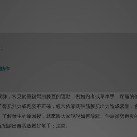
:
動作
候群，常見於重複彎曲膝蓋的運動，例如跑者或單車手，疼痛的
若臀肌無力或跑姿不正確，經常依靠闊張筋膜肌出力造成緊繃，
。
了解發生的原因後，就來跟大家說說如何放鬆、伸展操勞過度
五招請出自我放鬆好幫手：滾筒。