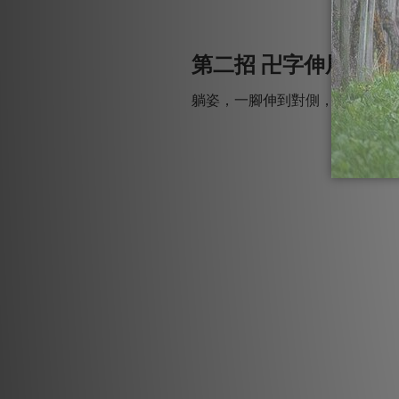
第二招 卍字伸展
躺姿，一腳伸到對側，用對側手