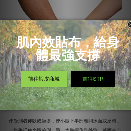
【方法二】內翻壓力測試(Varus
stress test)
使受測者仰臥或坐姿，使小腿下半部離開床面或座椅，
一隻手抵住小腿前側，另一隻手握住足外測，將腳掌向