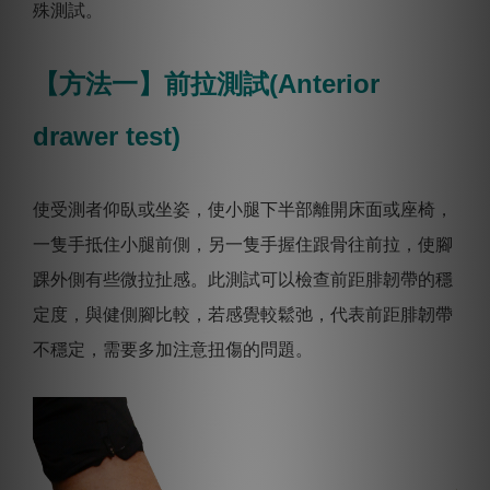
殊測試。
【方法一】前拉測試(Anterior
drawer test)
使受測者仰臥或坐姿，使小腿下半部離開床面或座椅，
一隻手抵住小腿前側，另一隻手握住跟骨往前拉，使腳
踝外側有些微拉扯感。
此測試可以檢查前距腓韌帶的穩
定度，與健側腳比較，若感覺較鬆弛，代表前距腓韌帶
不穩定，需要多加注意扭傷的問題。