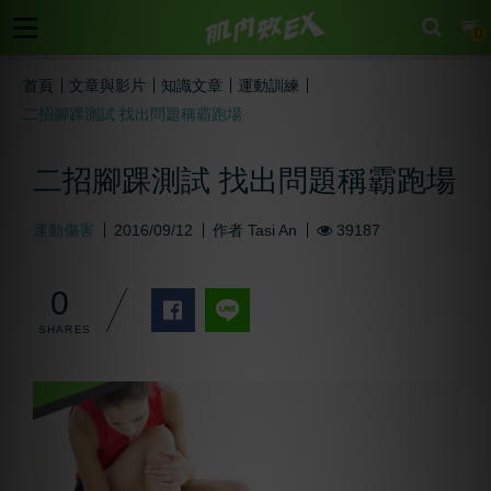
cart
0
首頁
文章與影片
知識文章
運動訓練
二招腳踝測試 找出問題稱霸跑場
二招腳踝測試 找出問題稱霸跑場
運動傷害
2016/09/12
作者
Tasi An
39187
0