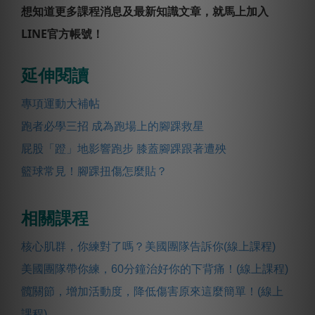
想知道更多課程消息及最新知識文章，就馬上加入
LINE官方帳號！
延伸閱讀
專項運動大補帖
跑者必學三招 成為跑場上的腳踝救星
屁股「蹬」地影響跑步 膝蓋腳踝跟著遭殃
籃球常見！腳踝扭傷怎麼貼？
相關課程
核心肌群，你練對了嗎？美國團隊告訴你(線上課程)
美國團隊帶你練，60分鐘治好你的下背痛！(線上課程)
髖關節，增加活動度，降低傷害原來這麼簡單！(線上
課程)