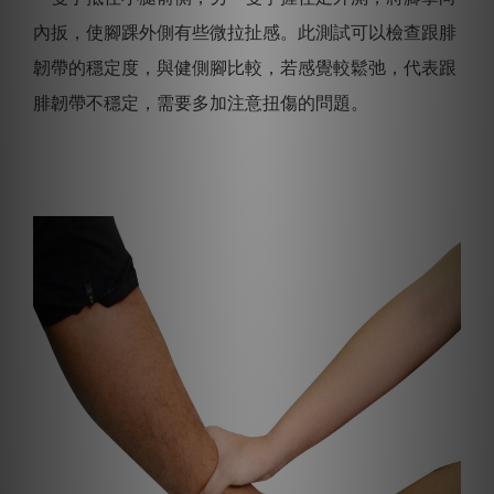
內扳，使腳踝外側有些微拉扯感。
此測試可以檢查跟腓
韌帶的穩定度，與健側腳比較，若感覺較鬆弛，代表跟
腓韌帶不穩定，需要多加注意扭傷的問題。