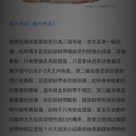
圖片來源1
圖片來源2
腳踝扭傷依嚴重程度分為三個等級，首先是第一級扭
傷，此時通常是前距腓韌帶纖維受到輕微的損傷，並無
撕裂，只有壓痛及局部腫脹，只需要休息和冰敷處理，
幾乎都可以在2~3天之內恢復。第二級扭傷是前距腓韌
帶已有撕裂，且跟腓韌帶有些微損傷，此時會有較劇烈
的壓痛和腫脹，還有瘀血和韌帶不穩定。第三級扭傷是
最嚴重的扭傷，前距腓韌帶斷裂，跟腓韌帶和後距腓韌
帶可能有撕裂傷，此時不只有瘀血腫脹，甚至失去動作
功能和大大提高習慣性脫臼的機率。那要怎麼測試腳踝
韌帶的穩定度呢？今天就來介紹兩個檢查腳踝韌帶的特