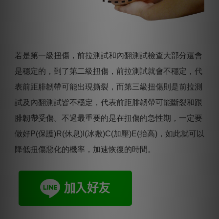
若是第一級扭傷，前拉測試和內翻測試檢查大部分還會
是穩定的，到了第二級扭傷，前拉測試就會不穩定，代
表前距腓韌帶可能出現撕裂，而第三級扭傷則是前拉測
試及內翻測試皆不穩定，代表前距腓韌帶可能斷裂和跟
腓韌帶受傷。不過最重要的是在扭傷的急性期，一定要
做好P(保護)R(休息)I(冰敷)C(加壓)E(抬高)，如此就可以
降低扭傷惡化的機率，加速恢復的時間。