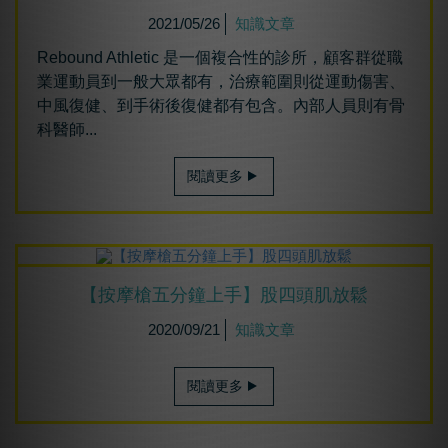
2021/05/26
知識文章
Rebound Athletic 是一個複合性的診所，顧客群從職
業運動員到一般大眾都有，治療範圍則從運動傷害、
中風復健、到手術後復健都有包含。內部人員則有骨
科醫師...
閱讀更多
【按摩槍五分鐘上手】股四頭肌放鬆
2020/09/21
知識文章
閱讀更多