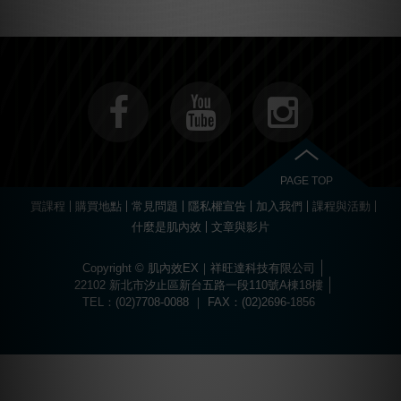
PAGE TOP
買課程
購買地點
常見問題
隱私權宣告
加入我們
課程與活動
什麼是肌內效
文章與影片
Copyright © 肌內效EX｜祥旺達科技有限公司
22102 新北市汐止區新台五路一段110號A棟18樓
TEL：(02)7708-0088 ｜ FAX：(02)2696-1856
Choose
Online Pharmacy without prescription
today.
The best drugs for sports at
https://worldhgh.best/
. Choose what you like.
Вы можете пройти быструю регистрацию и забрать свой приветственный
Огромный ассортимент сертифицированных слотов и настольных игр
1xbet türkiye
kullanıcılarına özel bonuslar ve promosyonlar sunar.
Современное
казино водка
предлагает лицензионные игровые автоматы
Для быстрого пополнения баланса и моментального вывода средств
Если основной ресурс заблокирован, актуальное
водка казино зеркало
Играй в
вавада
и получай бонусы за каждый спин прямо сейчас!
The
бонус, посетив
водка казино официальный сайт
.
ждет каждого пользователя в
казино водка
.
с высоким уровнем отдачи средств.
используйте личный кабинет в
vodka bet
.
поможет быстро восстановить доступ к личному кабинету.
popular
game
aviator
offers