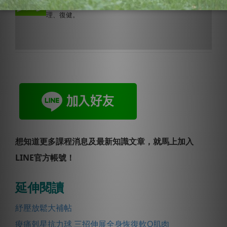
護、放鬆。更樂於分享如何避免運動傷害及傷後如何處
理、復健。
想知道更多課程消息及最新知識文章，就馬上加入
LINE官方帳號！
延伸閱讀
紓壓放鬆大補帖
痠痛剋星抗力球 三招伸展全身恢復軟Q肌肉