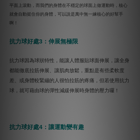
平面上滾動，而我們的身體在不穩定的球面上做運動時，核心
就會自動挺住你的身體，可以說是萬中無一練核心的好幫手
啊！
抗力球好處3：伸展無極限
抗力球因為球狀特性，能讓人體服貼球面伸展，讓全身
都能徹底拉筋伸展、讓肌肉放鬆，重點是有些柔軟度
差、或身體較緊繃的人很怕拉筋的疼痛，但若使用抗力
球，就可藉由球的彈性減緩伸展時身體的壓力囉！
抗力球好處4：讓運動變有趣