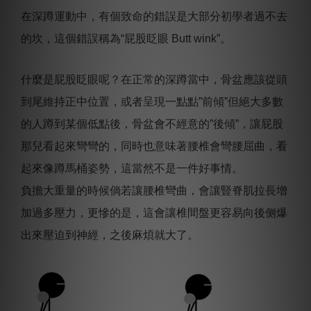
在深蹲運動中，有個致命的錯誤是大部分初學者過不去
的坎，這個錯誤稱為“屁股眨眼 Butt wink”。
什麼是屁股眨眼呢？在正常的深蹲當中，骨盆應該從頭
到尾維持正中位置，或者呈現一點點”前傾”但絕大多數
的人蹲到某個低點後，骨盆會不經意的”後傾”，讓屁股
那兒看起來彎彎的，同時也意味著腰椎會彎腰屈曲，看
起來像蹲馬桶姿勢，這當然不是一件好事情。
負擔大重量的時候倘若讓腰椎彎曲，會讓豎脊肌拉長增
加過多壓力，更慘的是，這會讓椎間盤更容易向後侧爆
出來壓迫到神經，之後麻煩就大了。