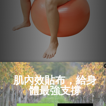
「彈力帶絞鏈hip hinge」
○為什麼要練這個？
髖關節的活動主要仰賴著屈髖肌、臀肌、腿後肌，無論
是絞鏈運動、硬舉家族、深蹲系列都會要求類似的屁股