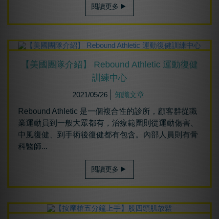
閱讀更多
【美國團隊介紹】 Rebound Athletic 運動復健
訓練中心
2021/05/26
知識文章
Rebound Athletic 是一個複合性的診所，顧客群從職
業運動員到一般大眾都有，治療範圍則從運動傷害、
中風復健、到手術後復健都有包含。內部人員則有骨
科醫師...
閱讀更多