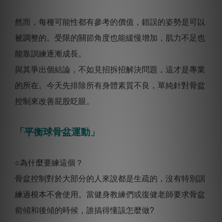
然而，每種可能性都有參考的價值，錯誤的姿勢是可以
被調整的。受限的關節角度也能緩慢增加，肌力不足也
能靠訓練逐漸成長。
與其爭出個結論，不如見招拆招解決問題，這才是專業
的所在。今天先排除所有身體素質不良，單純針對骨盆
控制來改善屁股眨眼。
「平衡球骨盆運動」
○為什麼要練這個？
骨盆控制對於大部分的人來說都是生疏的，沒有特別訓
練過根本不會使用。當健身教練們或復健老師要求骨盆
前傾和後傾的時候，誰搞得懂該怎麼做?