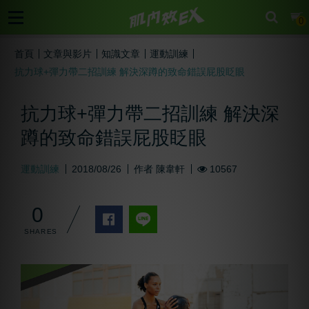
cart
0
首頁
文章與影片
知識文章
運動訓練
抗力球+彈力帶二招訓練 解決深蹲的致命錯誤屁股眨眼
抗力球+彈力帶二招訓練 解決深
蹲的致命錯誤屁股眨眼
運動訓練
2018/08/26
作者
陳韋軒
10567
0