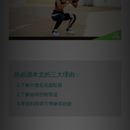
你必讀本文的三大理由 :
1.了解什麼是屁股眨眼
2.了解如何控制骨盆
3.學習利用彈力帶練習
絞鏈