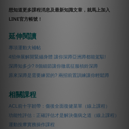
想知道更多課程消息及最新知識文章，就馬上加入
LINE官方帳號！
延伸閱讀
專項運動大補帖
4招伸展解開緊繃身體 讓你深蹲亞洲蹲都能駕馭!
深蹲知多少? 8個細節讓你徹底征服槓鈴深蹲
原來深蹲是需要練習的? 兩招前置訓練讓你輕鬆蹲
相關課程
ACL前十字韌帶：傷後全面復健菜單（線上課程）
功能性評估：正確評估才是解決傷病之道（線上課程）
運動按摩實務操作課程