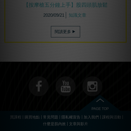
【按摩槍五分鐘上手】股四頭肌放鬆
2020/09/21
知識文章
閱讀更多
PAGE TOP
買課程
購買地點
常見問題
隱私權宣告
加入我們
課程與活動
什麼是肌內效
文章與影片