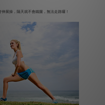
好伸展操，隔天就不會鐵腿，無法走路囉！