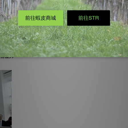
硬不好曲折
，以防摔倒
，協助皮膚散熱
動短襪，讓短襪更合腳減少磨擦感
腳背壓力