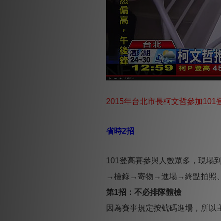
2015年台北市長柯文哲參加101登高
省時2招
101登高賽參與人數眾多，現
→檢錄→寄物→進場→終點拍照
第1招：不必排隊體檢
因為賽事規定按號碼進場，所以