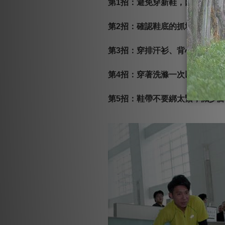
第1招：避免穿新鞋，因新鞋較
第2招：確認鞋底的抓地力良好
第3招：穿排汗衫、背心等衣服
第4招：穿著洗滌一次以上的運
第5招：鞋帶不要綁太緊，減少