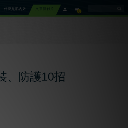
什麼是肌內效
文章與影片
member
cart
0
裝、防護10招