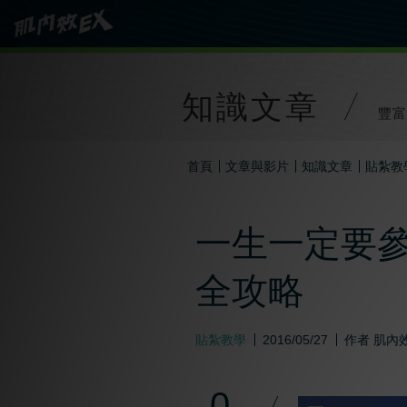
知識文章
豐富
首頁
文章與影片
知識文章
貼紮教
一生一定要參
全攻略
貼紮教學
2016/05/27
作者
肌內效
0