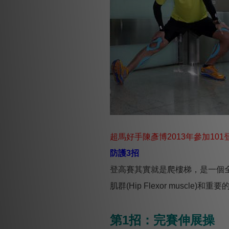
超馬好手陳彥博2013年參加101登高
防護3招
登高賽其實就是爬樓梯，是一個全身性的運
肌群(Hip Flexor muscle
第1招：完賽伸展操