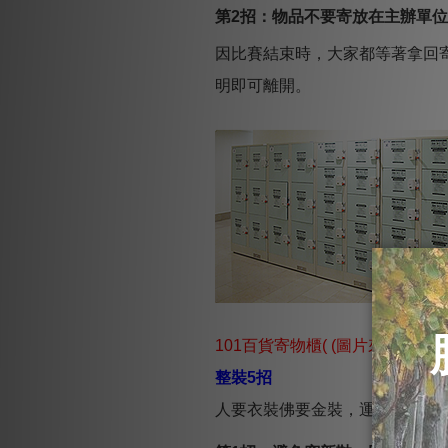
第2招：物品不要寄放在主辦單
因比賽結束時，大家都等著拿回
明即可離開。
101百貨寄物櫃( (圖片來源 : 10
整裝5招
人要衣裝佛要金裝，運動員當然