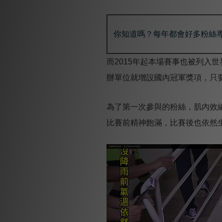
你知道嗎？每年都會好多粉絲
而2015年起本場賽事也被列入世界登高
辦單位就增設國內冠軍獎項，只
為了第一次參與的粉絲，肌內效
比賽前精神飽滿，比賽後也依然