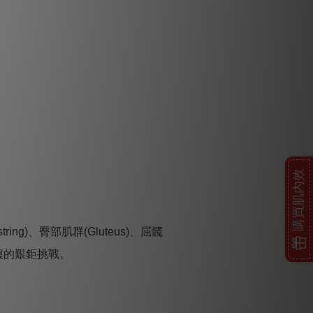
購買肌內效
ng)、臀部肌群(Gluteus)、屈髖
1層樓的艱鉅挑戰。