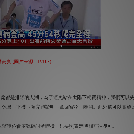
賽 (圖片來源 : TVBS)
場到處都是排隊的人潮，為了避免站在太陽下耗費精神，我們可以
、休息→下樓→領完跑證明→拿回寄物→離開。此外還可以實施
主辦單位會依號碼叫號體檢，只要照表定時間前往即可。