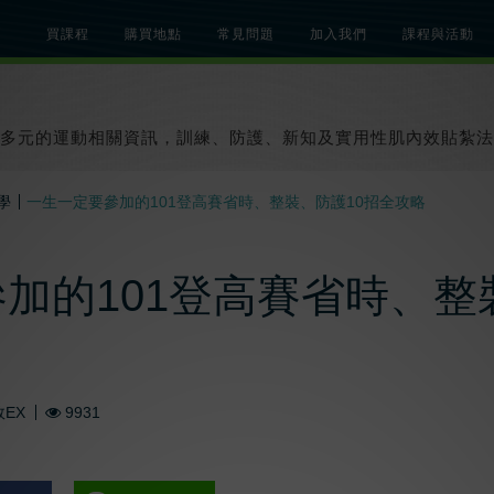
買課程
購買地點
常見問題
加入我們
課程與活動
總覽
關於肌內效課程
關於肌內效活動
知識文章
貼紮教學影片
多元的運動相關資訊，訓練、防護、新知及實用性肌內效貼紮法
學
一生一定要參加的101登高賽省時、整裝、防護10招全攻略
加的101登高賽省時、整
EX
9931