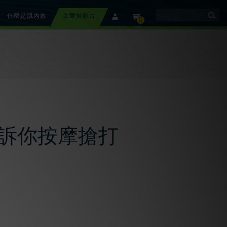
什麼是肌內效
文章與影片
member
cart
0
告訴你按摩搶打