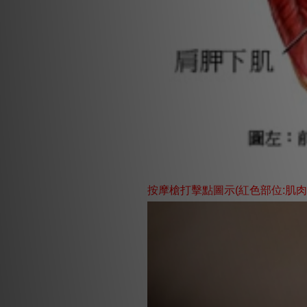
按摩槍打擊點圖示(紅色部位:肌