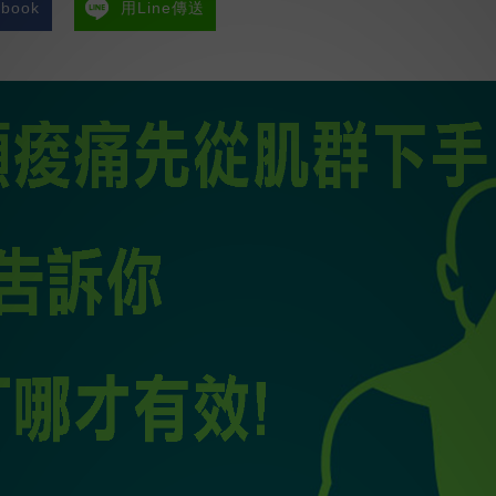
book
用Line傳送