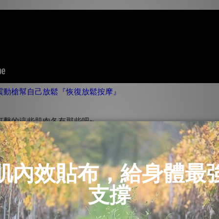
震動槍幫自己放鬆『恢復放鬆按摩』
打擊的這些肌肉各有那些吧~
分別是付則外轉的棘上肌、棘下肌、小圓肌以及負責內轉的肩夾
動時給予支撐、輔助、穩定的效果，對於過肩型的運動都有很大程
投手在投球時，需要手臂舉起向後轉，此時旋轉肌群和肩盂唇就會