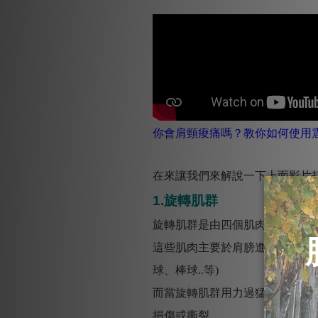
你會肩頸痠痛嗎？教你如何使用
在來讓我們來解說一下上面影片
1.旋轉肌群
旋轉肌群是由四個肌肉所組成，
這些肌肉主要於肩膀進行旋轉運
球、棒球..等)
而當旋轉肌群用力過猛時(例如
損傷或撕裂