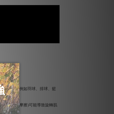
下肌
度的影響(例如羽球、排球、籃
產生拉扯及摩擦)可能導致旋轉肌