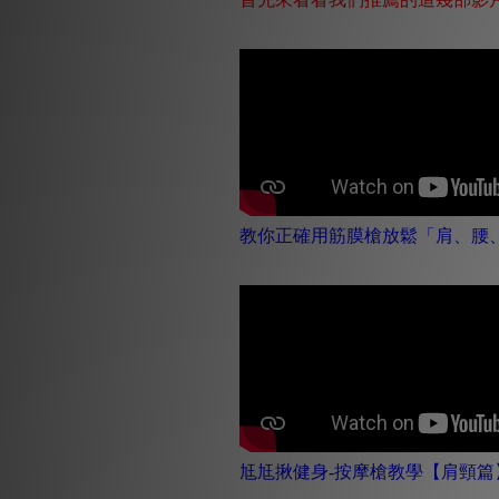
教你正確用筋膜槍放鬆「肩、腰、小腿
尪尪揪健身-按摩槍教學【肩頸篇