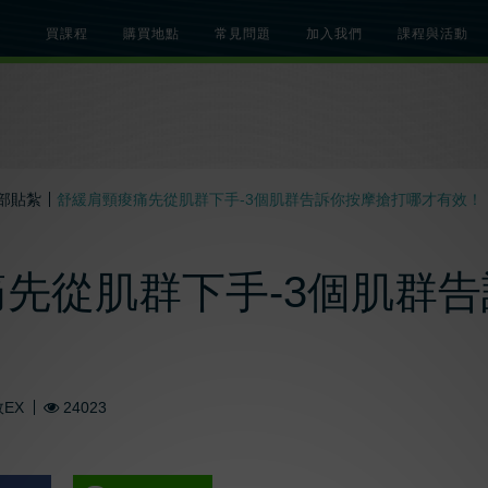
買課程
購買地點
常見問題
加入我們
課程與活動
總覽
關於肌內效課程
關於肌內效活動
知識文章
貼紮教學影片
部貼紮
舒緩肩頸痠痛先從肌群下手-3個肌群告訴你按摩搶打哪才有效！
先從肌群下手-3個肌群
EX
24023