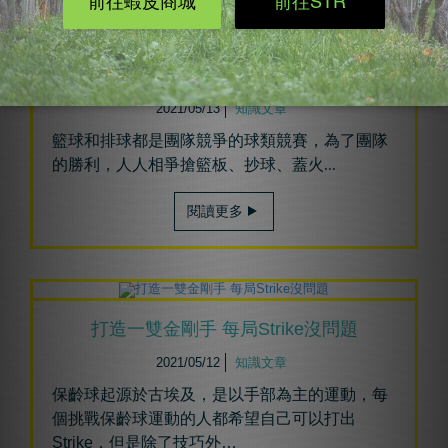
打球吃蘿蔔乾別硬撐 三招貼紮避免二度傷
害
2021/05/13
知識文章
籃球和排球都是團隊競爭的球類競賽，為了團隊
的勝利，人人相爭搶籃板、抄球、蓋火
...
閱讀更多
打造一雙金剛手 每局Strike沒問題
2021/05/12
知識文章
保齡球起源於古埃及，是以手部為主的運動，每
個挑戰保齡球運動的人都希望自己可以打出
Strike，但是除了技巧外…