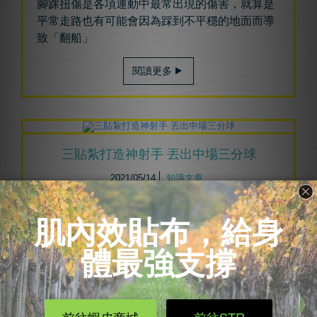
腳踝扭傷是各項運動中最常出現的傷害，就算是
平常走路也有可能會因為踩到不平穩的地面而導
致「翻船」
閱讀更多
三貼紮打造神射手 丟出中場三分球
2021/05/14
知識文章
瞬息萬變的籃球場上，最讓人害怕的就是，遠距
離的投籃高手，他們不用切入禁區硬拚就能造成
巨大的威脅，一旦在外線得到空檔
閱讀更多