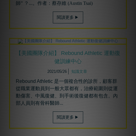
師” ？...。作者：蔡存維 (Austin Tsai)
閱讀更多
【美國團隊介紹】 Rebound Athletic 運動復
健訓練中心
2021/05/26
知識文章
Rebound Athletic 是一個複合性的診所，顧客群
從職業運動員到一般大眾都有，治療範圍則從運
動傷害、中風復健、到手術後復健都有包含。內
部人員則有骨科醫師...
閱讀更多