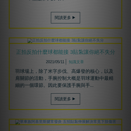
閱讀更多
正拍反拍什麼球都能接 3貼紮讓你絕不失分
2021/05/11
知識文章
羽球場上，除了米字步伐、高爆發的核心，以及
肩關節的活動，手腕控制大概是羽球運動中最精
細的一個環節。因此要保護手腕與手
...
閱讀更多