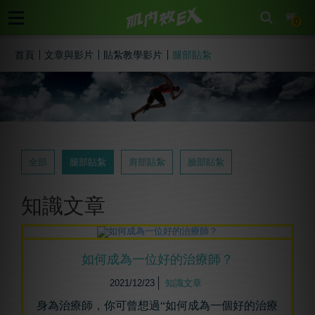
cart
0
首頁
文章與影片
貼紮教學影片
腿部貼紮
全部
腿部貼紮
肩部貼紮
臉部貼紮
知識文章
如何成為⼀位好的治療師？
2021/12/23
知識文章
身為治療師，你可曾想過“如何成為一個好的治療