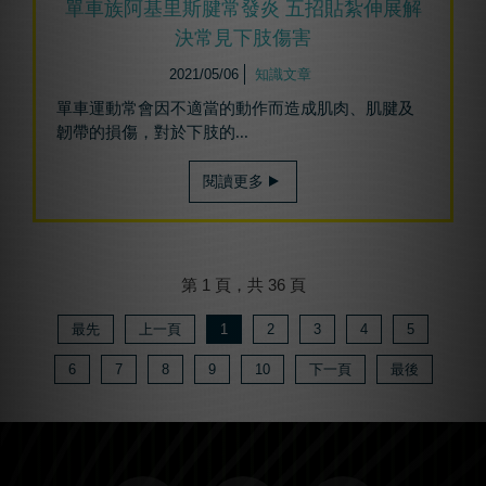
單車族阿基里斯腱常發炎 五招貼紮伸展解
決常見下肢傷害
2021/05/06
知識文章
單車運動常會因不適當的動作而造成肌肉、肌腱及
韌帶的損傷，對於下肢的...
閱讀更多
第 1 頁，共 36 頁
最先
上一頁
1
2
3
4
5
6
7
8
9
10
下一頁
最後