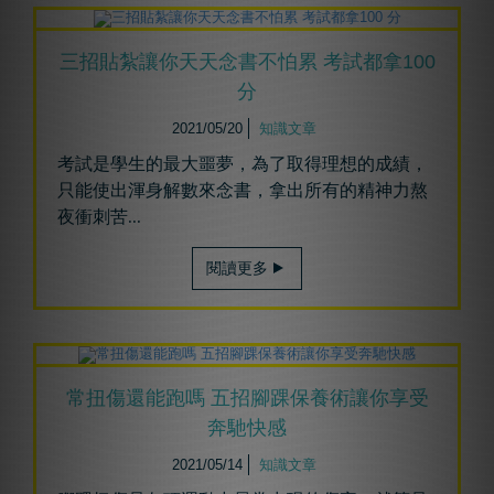
三招貼紮讓你天天念書不怕累 考試都拿100
分
2021/05/20
知識文章
考試是學生的最大噩夢，為了取得理想的成績，
只能使出渾身解數來念書，拿出所有的精神力熬
夜衝刺苦
...
閱讀更多
常扭傷還能跑嗎 五招腳踝保養術讓你享受
奔馳快感
2021/05/14
知識文章