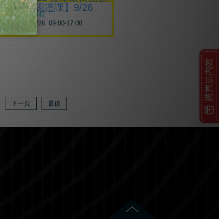
放鬆國際認證課】9/26
｜
專業證照課程
期：2021/9/26 09:00-17:00
購買肌內效
下一頁
最後