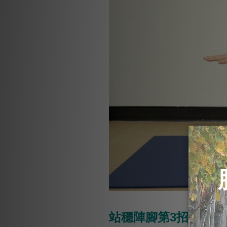
站穩陣腳第3招【腹肌