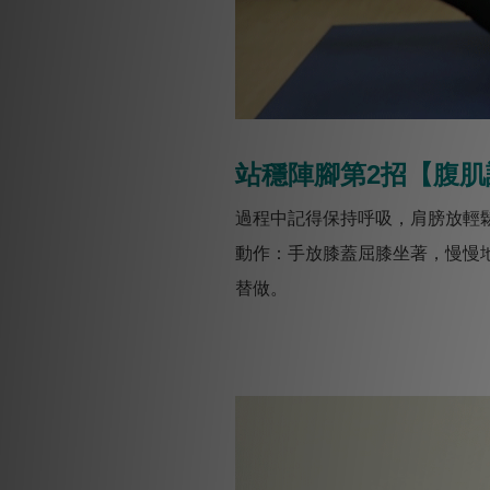
站穩陣腳第2招【腹肌
過程中記得保持呼吸，肩膀放輕
動作：手放膝蓋屈膝坐著，慢慢
替做。