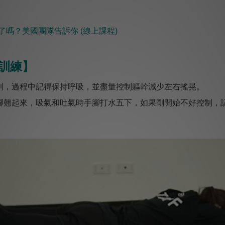
嗎？美國團隊告訴你 ​​(線上課程)
訓練】
到，過程中記得保持呼吸，並盡量控制軀幹減少左右搖晃。
腳翹起來，吸氣和吐氣時手腳打水五下，如果剛開始不好控制，