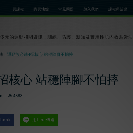
買課程
購買地點
常見問題
加入我們
課程與活動
總覽
關於肌內效課程
關於肌內效活動
知識文章
貼紮教學影片
多元的運動相關資訊，訓練、防護、新知及實用性肌內效貼紮法
練
通勤族必練4招核心 站穩陣腳不怕摔
招核心 站穩陣腳不怕摔
An
4583
book
用Line傳送