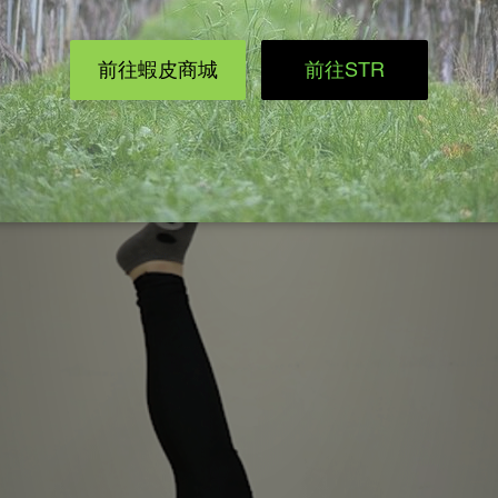
鬆不要聳肩，骨盆不晃動。
上伸直、一隻腳放平在地面，向上伸直的腳順時針及逆時針畫圈