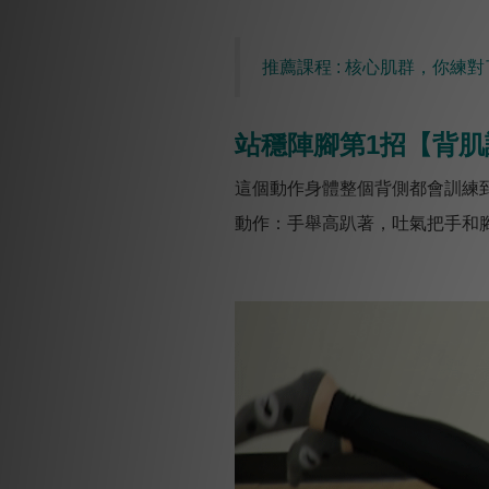
推薦課程 : 核心肌群，你練對了
站穩陣腳第1招【背肌
這個動作身體整個背側都會訓練
動作：手舉高趴著，吐氣把手和