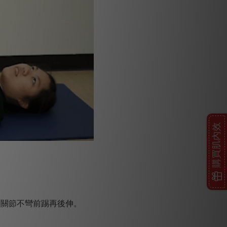
購買肌內效
膝關節不彎前踢再後伸。