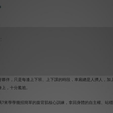
:
好夥伴，只是每逢上下班、上下課的時段，車廂總是人擠人，加
身上，十分尷尬。
嗎?來學學幾招簡單的腹背肌核心訓練，拿回身體的自主權、站