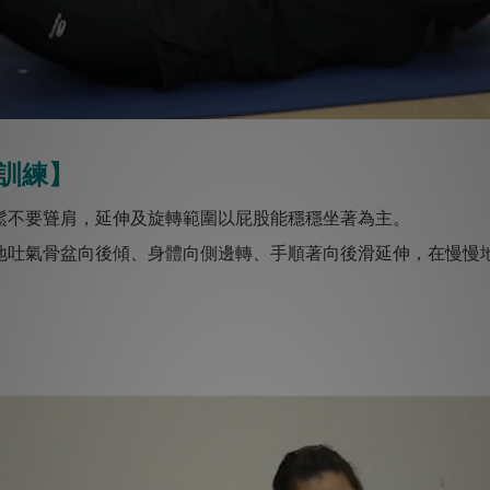
訓練】
鬆不要聳肩，延伸及旋轉範圍以屁股能穩穩坐著為主。
地吐氣骨盆向後傾、身體向側邊轉、手順著向後滑延伸，在慢慢