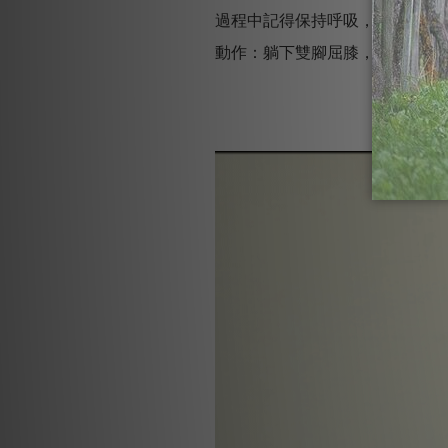
過程中記得保持呼吸，肩膀放輕
動作：躺下雙腳屈膝，一隻腳向