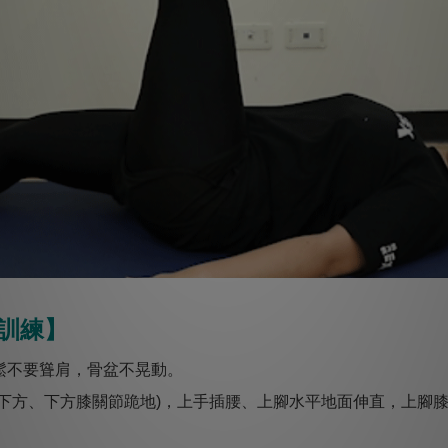
訓練】
鬆不要聳肩，骨盆不晃動。
膀下方、下方膝關節跪地)，上手插腰、上腳水平地面伸直，上腳