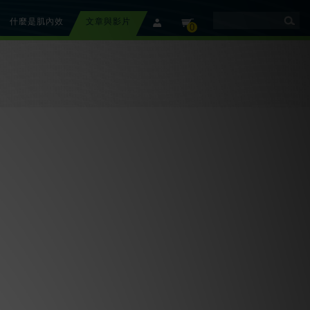
什麼是肌內效
文章與影片
member
cart
0