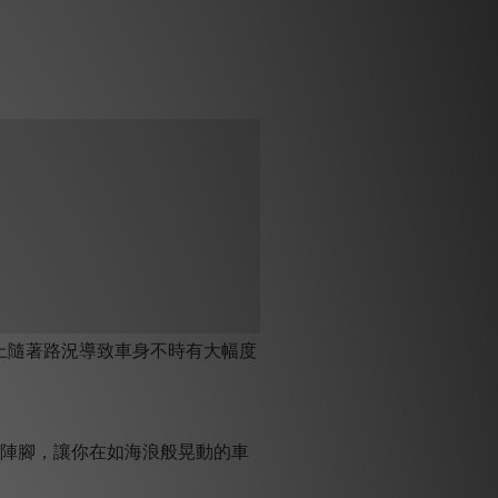
上隨著路況導致車身不時有大幅度
穩陣腳，讓你在如海浪般晃動的車