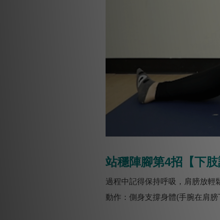
站穩陣腳第4招【下肢
過程中記得保持呼吸，肩膀放輕
動作：側身支撐身體(手腕在肩