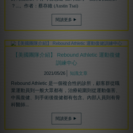
？...。作者：蔡存維 (Austin Tsai)
閱讀更多
【美國團隊介紹】 Rebound Athletic 運動復健
訓練中心
2021/05/26
知識文章
Rebound Athletic 是一個複合性的診所，顧客群從職
業運動員到一般大眾都有，治療範圍則從運動傷害、
中風復健、到手術後復健都有包含。內部人員則有骨
科醫師...
閱讀更多