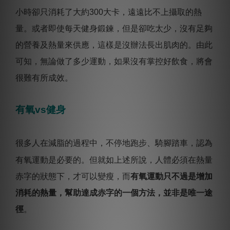
小時卻只消耗了大約300大卡，遠遠比不上攝取的熱
量。或者即使每天健身鍛鍊，但是卻吃太少，沒有足夠
的營養及熱量來供應，這樣是沒辦法長出肌肉的。由此
可知，無論做了多少運動，如果沒有掌控好飲食，將會
很難有所成效。
有氧vs健身
很多人在減脂的過程中，不停地跑步、騎腳踏車，認為
有氧運動是必要的。但就如上述所說，人體必須在熱量
赤字的狀態下，才可以變瘦，而
有氧運動只不過是增加
消耗的熱量，幫助達成赤字的一個方法，並非是唯一途
徑
。