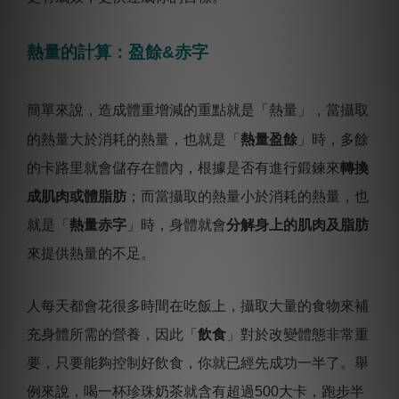
熱量的計算：盈餘&赤字
簡單來說，造成體重增減的重點就是「熱量」，當攝取
的熱量大於消耗的熱量，也就是「
熱量盈餘
」時，多餘
的卡路里就會儲存在體內，根據是否有進行鍛鍊來
轉換
成肌肉或體脂肪
；而當攝取的熱量小於消耗的熱量，也
就是「
熱量赤字
」時，身體就會
分解身上的肌肉及脂肪
來提供熱量的不足。
人每天都會花很多時間在吃飯上，攝取大量的食物來補
充身體所需的營養，因此「
飲食
」對於改變體態非常重
要，只要能夠控制好飲食，你就已經先成功一半了。舉
例來說，喝一杯珍珠奶茶就含有超過500大卡，跑步半