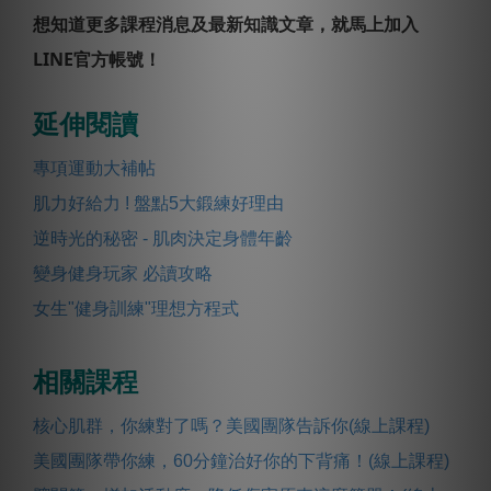
想知道更多課程消息及最新知識文章，就馬上加入
LINE官方帳號！
延伸閱讀
專項運動大補帖
肌力好給力 ! 盤點5大鍛練好理由
逆時光的秘密 - 肌肉決定身體年齡
變身健身玩家 必讀攻略
女生"健身訓練"理想方程式
相關課程
核心肌群，你練對了嗎？美國團隊告訴你(線上課程)
美國團隊帶你練，60分鐘治好你的下背痛！(線上課程)