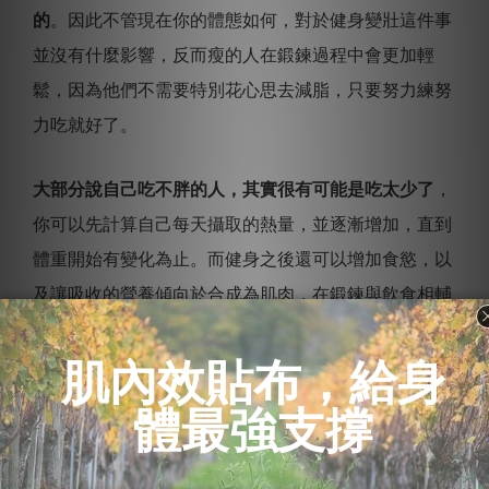
的
。因此不管現在你的體態如何，對於健身變壯這件事
並沒有什麼影響，反而瘦的人在鍛鍊過程中會更加輕
鬆，因為他們不需要特別花心思去減脂，只要努力練努
力吃就好了。
大部分說自己吃不胖的人，其實很有可能是吃太少了
，
你可以先計算自己每天攝取的熱量，並逐漸增加，直到
體重開始有變化為止。而健身之後還可以增加食慾，以
及讓吸收的營養傾向於合成為肌肉，在鍛鍊與飲食相輔
相成之下，相信便能練出自己理想的好身材。