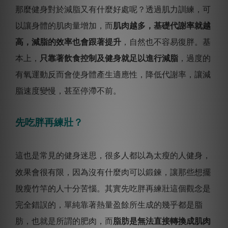
那麼健身對於減脂又有什麼好處呢？透過肌力訓練，可
以讓身體的肌肉量增加，而
肌肉越多，基礎代謝率就越
高，減脂的效率也會跟著提升
，自然也不容易復胖。基
本上，
只靠著飲食控制及健身就足以進行減脂
，過度的
有氧運動反而會使身體產生適應性，降低代謝率，讓減
脂速度變慢，甚至停滯不前。
先吃胖再練壯？
這也是常見的健身迷思，很多人都以為太瘦的人健身，
效果會很有限，因為沒有什麼肉可以鍛鍊，讓那些想擺
脫瘦竹竿的人十分苦惱。其實先吃胖再練壯這個觀念是
完全錯誤的，單純靠著熱量盈餘所生成的幾乎都是脂
肪，也就是所謂的肥肉，而
脂肪是無法直接轉換成肌肉