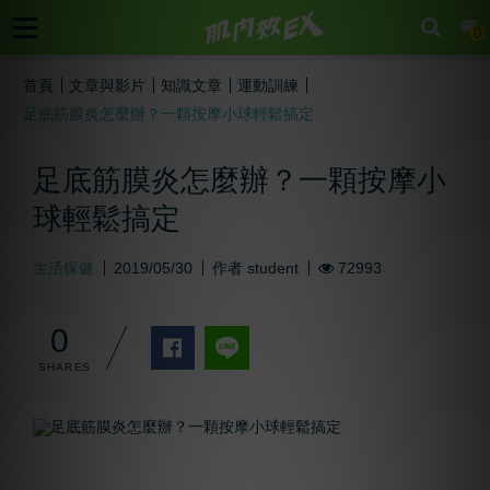
cart
0
首頁
文章與影片
知識文章
運動訓練
足底筋膜炎怎麼辦？一顆按摩小球輕鬆搞定
足底筋膜炎怎麼辦？一顆按摩小
球輕鬆搞定
生活保健
2019/05/30
作者
student
72993
0