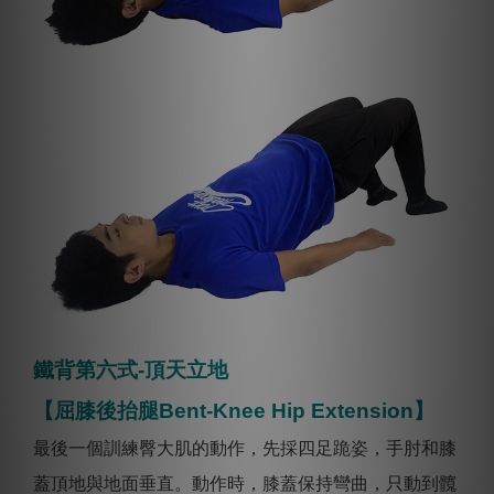
鐵背第六式-頂天立地
【屈膝後抬腿Bent-Knee Hip Extension】
最後一個訓練臀大肌的動作，先採四足跪姿，手肘和膝
蓋頂地與地面垂直。動作時，膝蓋保持彎曲，只動到髖