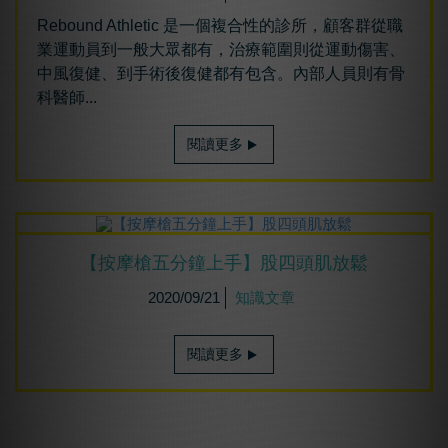
Rebound Athletic 是一個複合性的診所，顧客群從職
業運動員到一般大眾都有，治療範圍則從運動傷害、
中風復健、到手術後復健都有包含。內部人員則有骨
科醫師...
閱讀更多
【按摩槍五分鐘上手】股四頭肌放鬆
2020/09/21
知識文章
閱讀更多