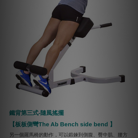
鐵背第三式-隨風搖擺
【板板側彎The Ab Bench side bend 】
另一個羅馬椅的動作，可以鍛鍊到側腹、臀中肌、腰方