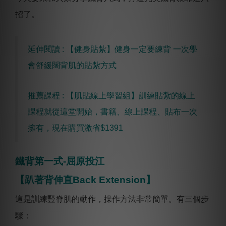
招了。
延伸閱讀 : 【健身貼紮】健身一定要練背 一次學
會舒緩闊背肌的貼紮方式
推薦課程 : 【肌貼線上學習組】訓練貼紮的線上
課程就從這堂開始，書籍、線上課程、貼布一次
擁有，現在購買激省$1391
鐵背第一式-屈原投江
【趴著背伸直Back Extension】
這是訓練豎脊肌的動作，操作方法非常簡單。有三個步
驟：