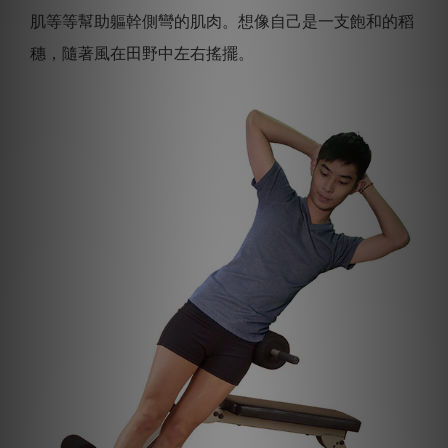
肌等等幫助軀幹側彎的肌肉。想像自己是一支飽和的稻
穗，隨著風在田野中左右搖擺。