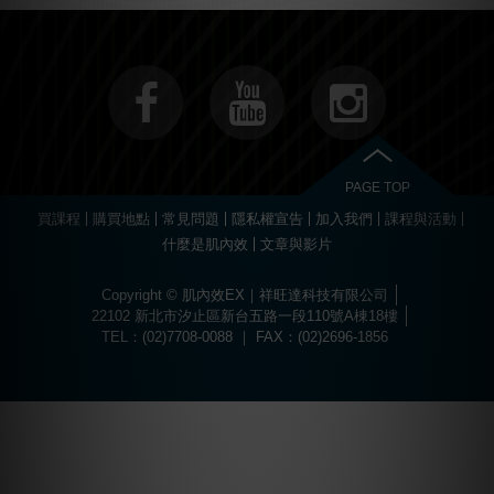
PAGE TOP
買課程
購買地點
常見問題
隱私權宣告
加入我們
課程與活動
什麼是肌內效
文章與影片
Copyright © 肌內效EX｜祥旺達科技有限公司
22102 新北市汐止區新台五路一段110號A棟18樓
TEL：(02)7708-0088 ｜ FAX：(02)2696-1856
Choose
Online Pharmacy without prescription
today.
The best drugs for sports at
https://worldhgh.best/
. Choose what you like.
Вы можете пройти быструю регистрацию и забрать свой приветственный
Огромный ассортимент сертифицированных слотов и настольных игр
1xbet türkiye
kullanıcılarına özel bonuslar ve promosyonlar sunar.
Современное
казино водка
предлагает лицензионные игровые автоматы
Для быстрого пополнения баланса и моментального вывода средств
Если основной ресурс заблокирован, актуальное
водка казино зеркало
Играй в
вавада
и получай бонусы за каждый спин прямо сейчас!
The
бонус, посетив
водка казино официальный сайт
.
ждет каждого пользователя в
казино водка
.
с высоким уровнем отдачи средств.
используйте личный кабинет в
vodka bet
.
поможет быстро восстановить доступ к личному кабинету.
popular
game
aviator
offers
a
dynamic