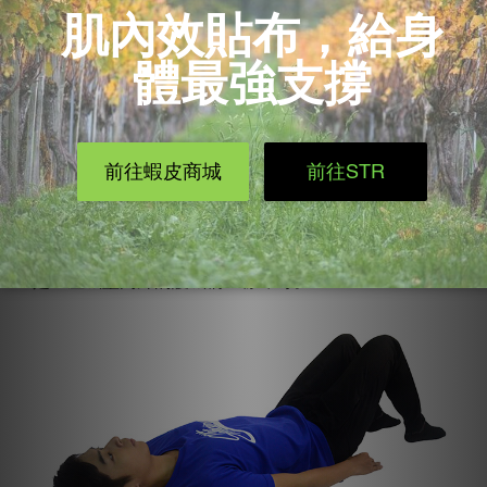
鐵背第五式-過河拆橋
【橋式Bridge】
我們都知道有一部分的下背痛是因為臀肌無力引起的。
橋式對於下背痛可以說是必備良方，不僅訓練背部，也
訓練大家較常忽略的臀肌。橋式的動作要點為躺著，膝
蓋彎曲，腳掌平貼地面，雙手置於身體兩側。想像自己
是一座城堡門外的護城橋一樣即可。