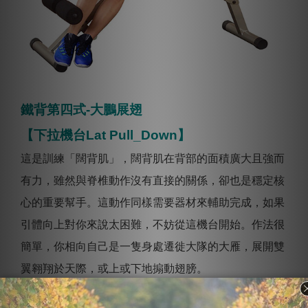
鐵背第四式-大鵬展翅
【下拉機台Lat Pull_Down】
這是訓練「闊背肌」，闊背肌在背部的面積廣大且強而
有力，雖然與脊椎動作沒有直接的關係，卻也是穩定核
心的重要幫手。這動作同樣需要器材來輔助完成，如果
引體向上對你來說太困難，不妨從這機台開始。作法很
簡單，你相向自己是一隻身處遷徙大隊的大雁，展開雙
翼翱翔於天際，或上或下地搧動翅膀。