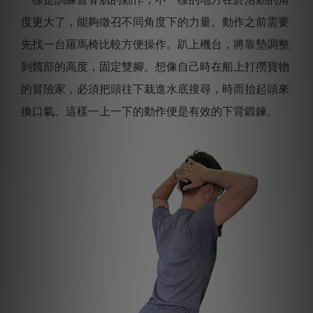
度更大了，能夠徵召不同角度下的力量。動作之前需要
先找一台羅馬椅比較方便操作。趴上機台，將靠墊調整
到髖部的高度，固定雙腳。想像自己時在船上打撈寶物
的冒險家，必須把頭往下栽進水底搜尋，時而抬起頭來
換口氣。這樣一上一下的動作便是有效的下背鍛鍊。