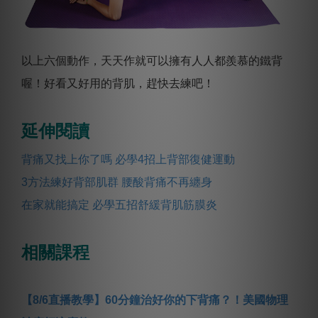
以上六個動作，天天作就可以擁有人人都羨慕的鐵背
喔！好看又好用的背肌，趕快去練吧！
延伸閱讀
背痛又找上你了嗎 必學4招上背部復健運動
3方法練好背部肌群 腰酸背痛不再纏身
在家就能搞定 必學五招舒緩背肌筋膜炎
相關課程
【8/6直播教學】60分鐘治好你的下背痛？！美國物理