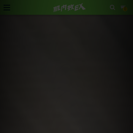
cart
0