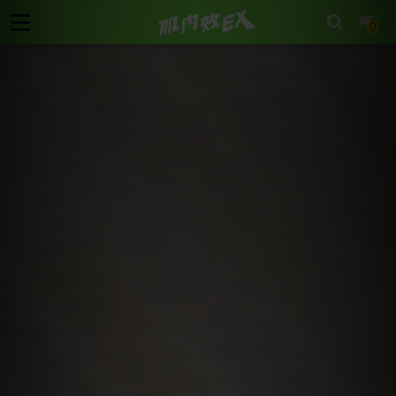
cart
0