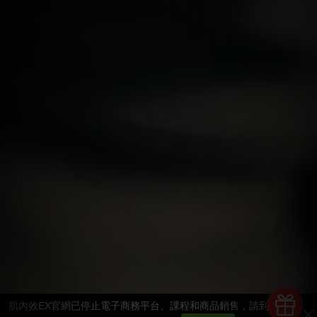
肌內效EX官網已停止電子商務平台、課程和商品銷售，請到STR運