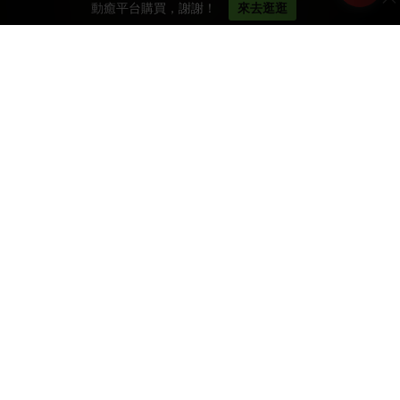
動癒平台購買，謝謝！
來去逛逛
推薦商品
我們有最專業的運動周邊商品，滿足您的運動需求！
發現更多