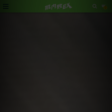
cart
0