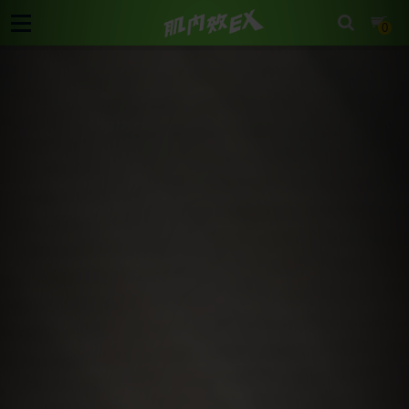
cart
0